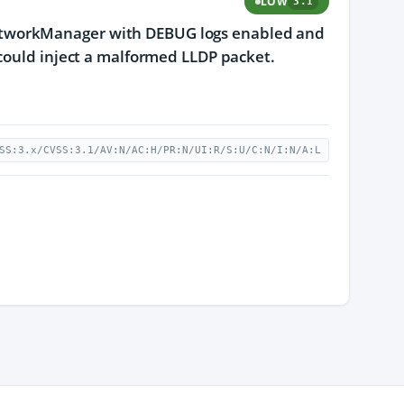
LOW
3.1
etworkManager with DEBUG logs enabled and
 could inject a malformed LLDP packet.
SS:3.x/CVSS:3.1/AV:N/AC:H/PR:N/UI:R/S:U/C:N/I:N/A:L