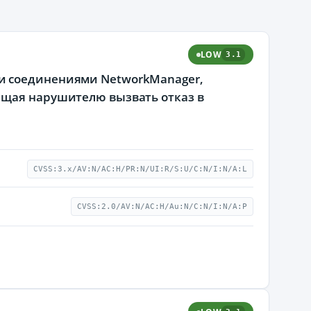
LOW
3.1
и соединениями NetworkManager,
ющая нарушителю вызвать отказ в
CVSS:3.x/AV:N/AC:H/PR:N/UI:R/S:U/C:N/I:N/A:L
CVSS:2.0/AV:N/AC:H/Au:N/C:N/I:N/A:P