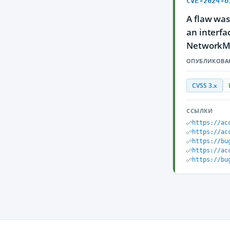
CVE-2024-6
A flaw wa
an interfa
NetworkMan
ОПУБЛИКОВА
CVSS 3.x
ССЫЛКИ
https://ac
https://ac
https://bu
https://ac
https://bu