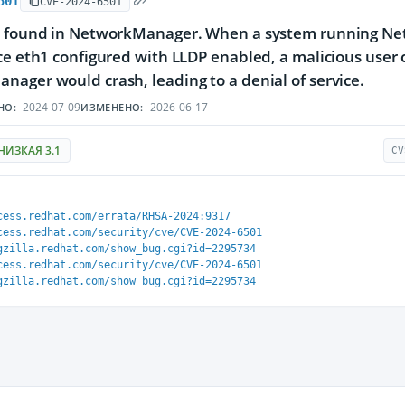
501
CVE-2024-6501
s found in NetworkManager. When a system running N
ce eth1 configured with LLDP enabled, a malicious user
ager would crash, leading to a denial of service.
2024-07-09
2026-06-17
НО:
ИЗМЕНЕНО:
НИЗКАЯ 3.1
CV
cess.redhat.com/errata/RHSA-2024:9317
cess.redhat.com/security/cve/CVE-2024-6501
gzilla.redhat.com/show_bug.cgi?id=2295734
cess.redhat.com/security/cve/CVE-2024-6501
gzilla.redhat.com/show_bug.cgi?id=2295734