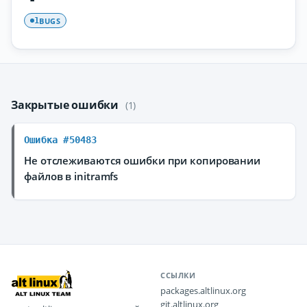
BUGS
1
Закрытые ошибки
(1)
Ошибка #50483
Не отслеживаются ошибки при копировании
файлов в initramfs
ССЫЛКИ
packages.altlinux.org
git.altlinux.org