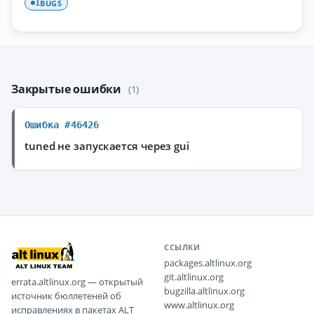
BUGS
1
Закрытые ошибки
(1)
Ошибка #46426
tuned не запускается через gui
ССЫЛКИ
packages.altlinux.org
git.altlinux.org
errata.altlinux.org — открытый
bugzilla.altlinux.org
источник бюллетеней об
www.altlinux.org
исправлениях в пакетах ALT