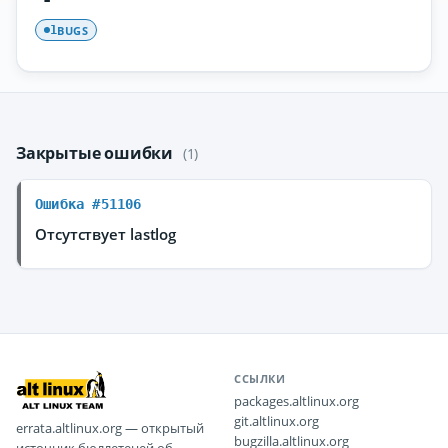
BUGS
1
Закрытые ошибки
(1)
Ошибка #51106
Отсутствует lastlog
ССЫЛКИ
packages.altlinux.org
git.altlinux.org
errata.altlinux.org — открытый
bugzilla.altlinux.org