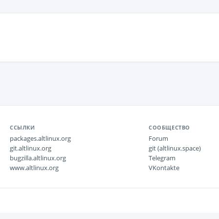
ССЫЛКИ
СООБЩЕСТВО
packages.altlinux.org
Forum
git.altlinux.org
git (altlinux.space)
bugzilla.altlinux.org
Telegram
www.altlinux.org
VKontakte