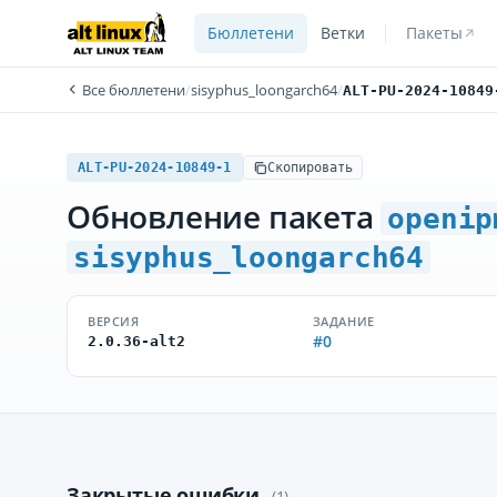
Бюллетени
Ветки
Пакеты
Все бюллетени
/
sisyphus_loongarch64
/
ALT-PU-2024-10849
ALT-PU-2024-10849-1
Скопировать
Обновление пакета
openip
sisyphus_loongarch64
ВЕРСИЯ
ЗАДАНИЕ
#0
2.0.36-alt2
Закрытые ошибки
(1)