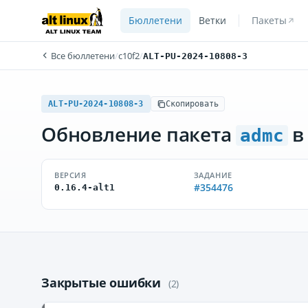
Бюллетени
Ветки
Пакеты
Все бюллетени
/
c10f2
/
ALT-PU-2024-10808-3
ALT-PU-2024-10808-3
Скопировать
Обновление пакета
в
admc
ВЕРСИЯ
ЗАДАНИЕ
#354476
0.16.4-alt1
Закрытые ошибки
(2)