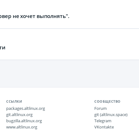
рвер не хочет выполнять".
ти
ССЫЛКИ
СООБЩЕСТВО
packages.altlinux.org
Forum
git.altlinux.org
git (altlinux.space)
bugzilla.altlinux.org
Telegram
www.altlinux.org
VKontakte