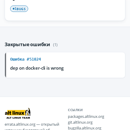
BUGS
1
Закрытые ошибки
(1)
Ошибка #51024
dep on docker-cli is wrong
ССЫЛКИ
packages.altlinux.org
git.altlinux.org
errata.altlinux.org — открытый
bugzilla.altlinux.org