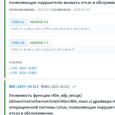
позволяющая нарушителю вызвать отказ в обслужи
2025-02-02
2026-03-03
ОПУБЛИКОВАНО:
ИЗМЕНЕНО:
CVSS 3.x
НИЗКАЯ 3.3
CVSS:3.x/AV:L/AC:L/PR:L/UI:N/S:U/C:N/I:N/A:L
CVSS 2.0
НИЗКАЯ 1.7
CVSS:2.0/AV:L/AC:L/Au:S/C:N/I:N/A:P
ССЫЛКИ
CVE-2024-41007
CVE-2024-41007
BDU:2025-01322
BDU:2025-01322
Уязвимость функции i40e_xdp_setup()
(drivers/net/ethernet/intel/i40e/i40e_main.c) драйвера 
операционной системы Linux, позволяющая нарушит
отказ в обслуживании.