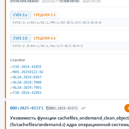
2025-02-11
2025-05-05
ОПУБЛИКОВАНО:
ИЗМЕНЕНО:
CVSS 3.x
СРЕДНЯЯ 5.5
CVSS:3.x/AV:L/AC:L/PR:L/UI:N/S:U/C:N/I:N/A:H
CVSS 2.0
СРЕДНЯЯ 4.6
CVSS:2.0/AV:L/AC:L/Au:S/C:N/I:N/A:C
ССЫЛКИ
CVE-2024-41055
ROS-20250122-02
ALSA-2024:6567
ALSA-2024:7000
ALSA-2024:7001
CVE-2024-41055
BDU:2025-01571
BDU:2025-01571
Уязвимость функции cachefiles_ondemand_clean_object
(fs/cachefiles/ondemand.c) ядра операционной системы