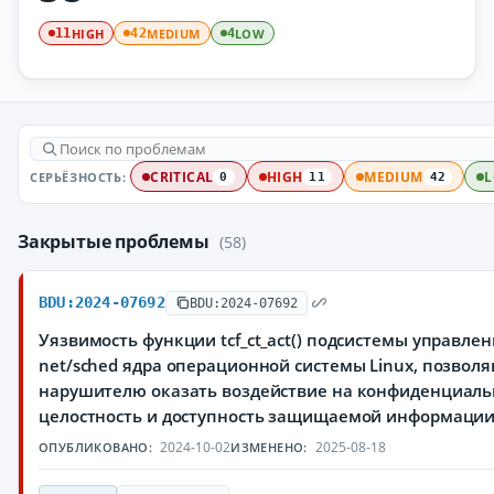
HIGH
MEDIUM
LOW
11
42
4
СЕРЬЁЗНОСТЬ:
CRITICAL
HIGH
MEDIUM
0
11
42
Закрытые проблемы
(58)
BDU:2024-07692
BDU:2024-07692
Уязвимость функции tcf_ct_act() подсистемы управле
net/sched ядра операционной системы Linux, позвол
нарушителю оказать воздействие на конфиденциаль
целостность и доступность защищаемой информаци
2024-10-02
2025-08-18
ОПУБЛИКОВАНО:
ИЗМЕНЕНО: