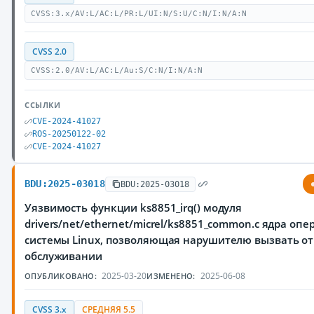
CVSS:3.x/AV:L/AC:L/PR:L/UI:N/S:U/C:N/I:N/A:N
CVSS 2.0
CVSS:2.0/AV:L/AC:L/Au:S/C:N/I:N/A:N
ССЫЛКИ
CVE-2024-41027
ROS-20250122-02
CVE-2024-41027
BDU:2025-03018
BDU:2025-03018
Уязвимость функции ks8851_irq() модуля
drivers/net/ethernet/micrel/ks8851_common.c ядра оп
системы Linux, позволяющая нарушителю вызвать от
обслуживании
2025-03-20
2025-06-08
ОПУБЛИКОВАНО:
ИЗМЕНЕНО:
CVSS 3.x
СРЕДНЯЯ 5.5