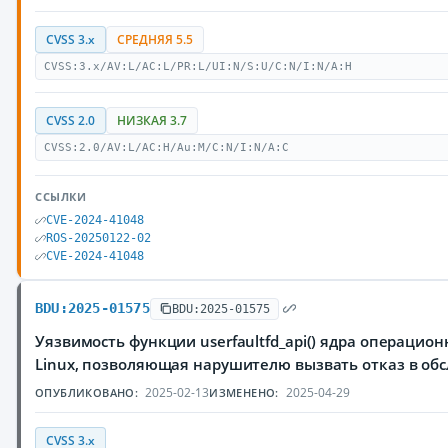
CVSS 3.x
СРЕДНЯЯ 5.5
CVSS:3.x/AV:L/AC:L/PR:L/UI:N/S:U/C:N/I:N/A:H
CVSS 2.0
НИЗКАЯ 3.7
CVSS:2.0/AV:L/AC:H/Au:M/C:N/I:N/A:C
ССЫЛКИ
CVE-2024-41048
ROS-20250122-02
CVE-2024-41048
BDU:2025-01575
BDU:2025-01575
Уязвимость функции userfaultfd_api() ядра операцио
Linux, позволяющая нарушителю вызвать отказ в об
2025-02-13
2025-04-29
ОПУБЛИКОВАНО:
ИЗМЕНЕНО:
CVSS 3.x