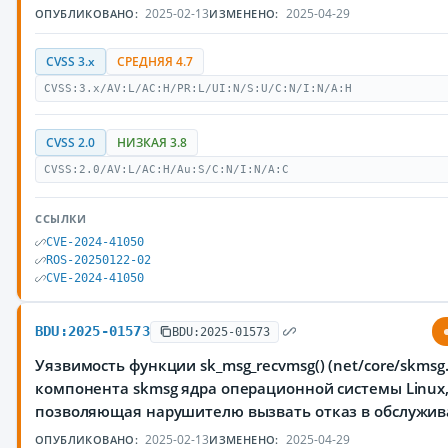
2025-02-13
2025-04-29
ОПУБЛИКОВАНО:
ИЗМЕНЕНО:
CVSS 3.x
СРЕДНЯЯ 4.7
CVSS:3.x/AV:L/AC:H/PR:L/UI:N/S:U/C:N/I:N/A:H
CVSS 2.0
НИЗКАЯ 3.8
CVSS:2.0/AV:L/AC:H/Au:S/C:N/I:N/A:C
ССЫЛКИ
CVE-2024-41050
ROS-20250122-02
CVE-2024-41050
BDU:2025-01573
BDU:2025-01573
Уязвимость функции sk_msg_recvmsg() (net/core/skmsg.
компонента skmsg ядра операционной системы Linux
позволяющая нарушителю вызвать отказ в обслужив
2025-02-13
2025-04-29
ОПУБЛИКОВАНО:
ИЗМЕНЕНО: