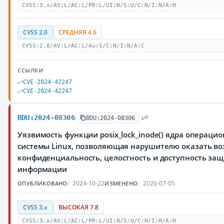
CVSS:3.x/AV:L/AC:L/PR:L/UI:N/S:U/C:N/I:N/A:H
CVSS 2.0
СРЕДНЯЯ 4.6
CVSS:2.0/AV:L/AC:L/Au:S/C:N/I:N/A:C
ССЫЛКИ
CVE-2024-42247
CVE-2024-42247
BDU:2024-08306
BDU:2024-08306
Уязвимость функции posix_lock_inode() ядра операци
системы Linux, позволяющая нарушителю оказать во
конфиденциальность, целостность и доступность з
информации
2024-10-22
2026-07-05
ОПУБЛИКОВАНО:
ИЗМЕНЕНО:
CVSS 3.x
ВЫСОКАЯ 7.8
CVSS:3.x/AV:L/AC:L/PR:L/UI:N/S:U/C:H/I:H/A:H