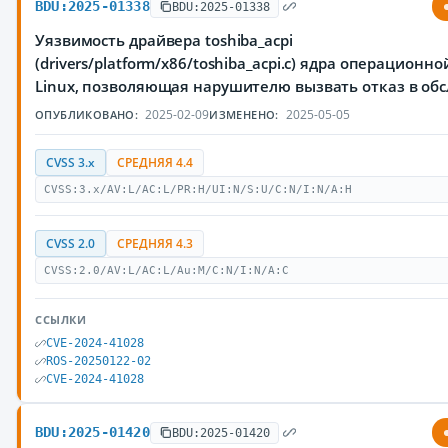
BDU:2025-01338
BDU:2025-01338
Уязвимость драйвера toshiba_acpi
(drivers/platform/x86/toshiba_acpi.c) ядра операционн
Linux, позволяющая нарушителю вызвать отказ в об
2025-02-09
2025-05-05
ОПУБЛИКОВАНО:
ИЗМЕНЕНО:
CVSS 3.x
СРЕДНЯЯ 4.4
CVSS:3.x/AV:L/AC:L/PR:H/UI:N/S:U/C:N/I:N/A:H
CVSS 2.0
СРЕДНЯЯ 4.3
CVSS:2.0/AV:L/AC:L/Au:M/C:N/I:N/A:C
ССЫЛКИ
CVE-2024-41028
ROS-20250122-02
CVE-2024-41028
BDU:2025-01420
BDU:2025-01420