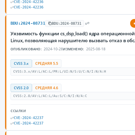
CVE-2024-42236
CVE-2024-42236
BDU:2024-08731
BDU:2024-08731
Уязвимость функции cs_dsp_load() ядра операционно
Linux, позволяющая нарушителю вызвать отказ в об
2024-10-28
2025-08-18
ОПУБЛИКОВАНО:
ИЗМЕНЕНО:
CVSS 3.x
СРЕДНЯЯ 5.5
CVSS:3.x/AV:L/AC:L/PR:L/UI:N/S:U/C:N/I:N/A:H
CVSS 2.0
СРЕДНЯЯ 4.6
CVSS:2.0/AV:L/AC:L/Au:S/C:N/I:N/A:C
ССЫЛКИ
CVE-2024-42237
CVE-2024-42237