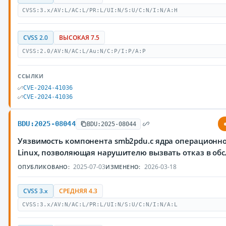
CVSS:3.x/AV:L/AC:L/PR:L/UI:N/S:U/C:N/I:N/A:H
CVSS 2.0
ВЫСОКАЯ 7.5
CVSS:2.0/AV:N/AC:L/Au:N/C:P/I:P/A:P
ССЫЛКИ
CVE-2024-41036
CVE-2024-41036
BDU:2025-08044
BDU:2025-08044
Уязвимость компонента smb2pdu.c ядра операционн
Linux, позволяющая нарушителю вызвать отказ в об
2025-07-03
2026-03-18
ОПУБЛИКОВАНО:
ИЗМЕНЕНО:
CVSS 3.x
СРЕДНЯЯ 4.3
CVSS:3.x/AV:N/AC:L/PR:L/UI:N/S:U/C:N/I:N/A:L