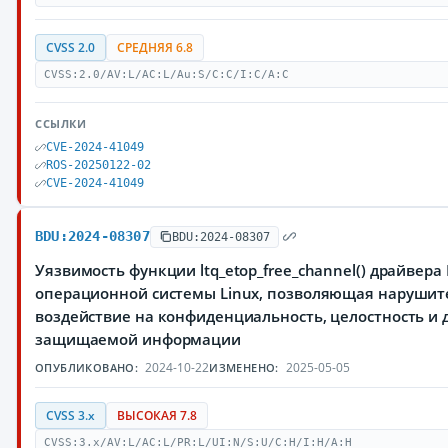
CVSS 2.0
СРЕДНЯЯ 6.8
CVSS:2.0/AV:L/AC:L/Au:S/C:C/I:C/A:C
ССЫЛКИ
CVE-2024-41049
ROS-20250122-02
CVE-2024-41049
BDU:2024-08307
BDU:2024-08307
Уязвимость функции ltq_etop_free_channel() драйвера 
операционной системы Linux, позволяющая нарушит
воздействие на конфиденциальность, целостность и 
защищаемой информации
2024-10-22
2025-05-05
ОПУБЛИКОВАНО:
ИЗМЕНЕНО:
CVSS 3.x
ВЫСОКАЯ 7.8
CVSS:3.x/AV:L/AC:L/PR:L/UI:N/S:U/C:H/I:H/A:H