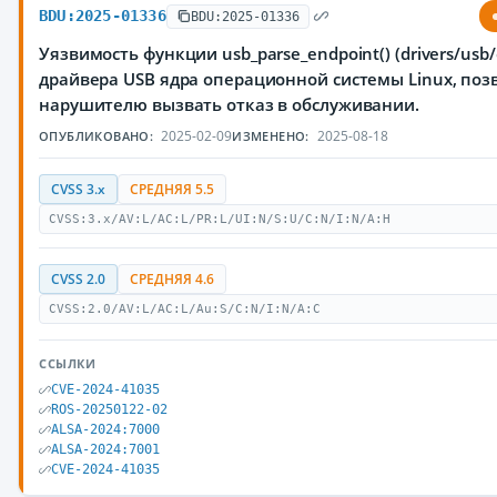
BDU:2025-01336
BDU:2025-01336
Уязвимость функции usb_parse_endpoint() (drivers/usb/c
драйвера USB ядра операционной системы Linux, по
нарушителю вызвать отказ в обслуживании.
2025-02-09
2025-08-18
ОПУБЛИКОВАНО:
ИЗМЕНЕНО:
CVSS 3.x
СРЕДНЯЯ 5.5
CVSS:3.x/AV:L/AC:L/PR:L/UI:N/S:U/C:N/I:N/A:H
CVSS 2.0
СРЕДНЯЯ 4.6
CVSS:2.0/AV:L/AC:L/Au:S/C:N/I:N/A:C
ССЫЛКИ
CVE-2024-41035
ROS-20250122-02
ALSA-2024:7000
ALSA-2024:7001
CVE-2024-41035