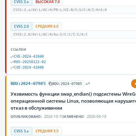
CVSS 3.x
ВЫСОКАЯ 7.0
CVSS:3.x/AV:L/AC:H/PR:L/UI:N/S:U/C:H/I:H/A:H
CVSS 2.0
СРЕДНЯЯ 6.0
CVSS:2.0/AV:L/AC:H/Au:S/C:C/I:C/A:C
ССЫЛКИ
CVE-2024-41040
ROS-20250122-02
CVE-2024-41040
BDU:2024-07985
BDU:2024-07985
Уязвимость функции swap_endian() подсистемы WireG
операционной системы Linux, позволяющая нарушит
отказ в обслуживании
2024-10-10
2026-04-19
ОПУБЛИКОВАНО:
ИЗМЕНЕНО:
CVSS 3.x
СРЕДНЯЯ 5.5