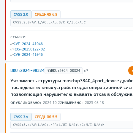
CVSS 2.0
СРЕДНЯЯ 6.8
CVSS:2.0/AV:L/AC:L/Au:S/C:C/I:C/A:C
ССЫЛКИ
CVE-2024-41046
ROS-20250122-02
CVE-2024-41046
BDU:2024-08324
BDU:2024-08324
Уязвимость структуры moschip7840_4port_device драй
последовательных устройств ядра операционной сист
позволяющая нарушителю вызвать отказ в обслужи
2024-10-22
2025-08-18
ОПУБЛИКОВАНО:
ИЗМЕНЕНО:
CVSS 3.x
СРЕДНЯЯ 5.5
CVSS:3.x/AV:L/AC:L/PR:L/UI:N/S:U/C:N/I:N/A:H