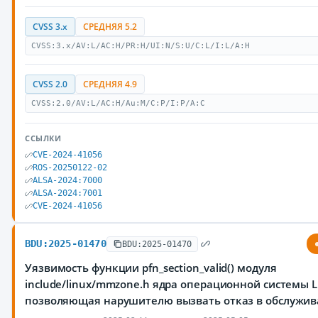
CVSS 3.x
СРЕДНЯЯ 5.2
CVSS:3.x/AV:L/AC:H/PR:H/UI:N/S:U/C:L/I:L/A:H
CVSS 2.0
СРЕДНЯЯ 4.9
CVSS:2.0/AV:L/AC:H/Au:M/C:P/I:P/A:C
ССЫЛКИ
CVE-2024-41056
ROS-20250122-02
ALSA-2024:7000
ALSA-2024:7001
CVE-2024-41056
BDU:2025-01470
BDU:2025-01470
Уязвимость функции pfn_section_valid() модуля
include/linux/mmzone.h ядра операционной системы L
позволяющая нарушителю вызвать отказ в обслужив