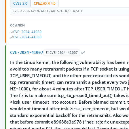
CVSS 2.0
СРЕДНЯЯ 4.0
CVSS:2.0/AV:N/AC:L/Au:S/C:N/I:N/A:P
ССЫЛКИ
CVE-2024-41030
CVE-2024-41030
CVE-2024-41007
CVE-2024-41007
In the Linux kernel, the following vulnerability has been r
avoid too many retransmit packets If a TCP socket is usin
TCP_USER_TIMEOUT, and the other peer retracted its wind
tcp_retransmit_timer() can retransmit a packet every two ji
HZ=1000), for about 4 minutes after TCP_USER_TIMEOUT ha
The fix is to make sure tcp_rtx_probe0_timed_out() takes i
>icsk_user_timeout into account. Before blamed commit, 
would not timeout after icsk->icsk_user_timeout, but wou
standard exponential backoff for the retransmits. Also wo
that before commit e89688e3e978 ("net: tcp: fix unexcept
when snd_wnd is 0"), the issue would last 2 minutes inste