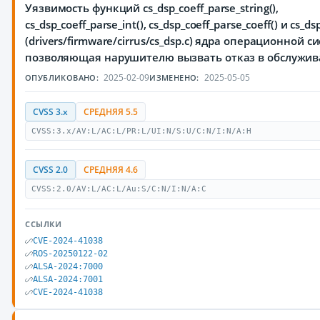
Уязвимость функций cs_dsp_coeff_parse_string(),
cs_dsp_coeff_parse_int(), cs_dsp_coeff_parse_coeff() и cs_ds
(drivers/firmware/cirrus/cs_dsp.c) ядра операционной с
позволяющая нарушителю вызвать отказ в обслужив
2025-02-09
2025-05-05
ОПУБЛИКОВАНО:
ИЗМЕНЕНО:
CVSS 3.x
СРЕДНЯЯ 5.5
CVSS:3.x/AV:L/AC:L/PR:L/UI:N/S:U/C:N/I:N/A:H
CVSS 2.0
СРЕДНЯЯ 4.6
CVSS:2.0/AV:L/AC:L/Au:S/C:N/I:N/A:C
ССЫЛКИ
CVE-2024-41038
ROS-20250122-02
ALSA-2024:7000
ALSA-2024:7001
CVE-2024-41038