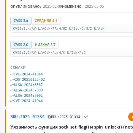
2025-02-09
2025-05-05
ОПУБЛИКОВАНО:
ИЗМЕНЕНО:
CVSS 3.x
СРЕДНЯЯ 4.1
CVSS:3.x/AV:L/AC:H/PR:H/UI:N/S:U/C:N/I:N/A:H
CVSS 2.0
НИЗКАЯ 3.7
CVSS:2.0/AV:L/AC:H/Au:M/C:N/I:N/A:C
ССЫЛКИ
CVE-2024-41044
ROS-20250122-02
ALSA-2024:6567
ALSA-2024:7000
ALSA-2024:7001
CVE-2024-41044
BDU:2025-01334
BDU:2025-01334
Уязвимость функция sock_set_flag() и spin_unlock() (net