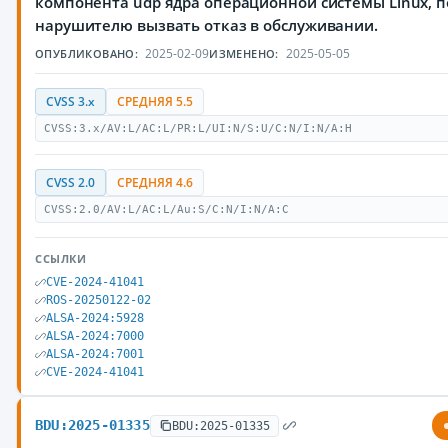
компонента udp ядра операционной системы Linux,
нарушителю вызвать отказ в обслуживании.
2025-02-09
2025-05-05
ОПУБЛИКОВАНО:
ИЗМЕНЕНО:
CVSS 3.x
СРЕДНЯЯ 5.5
CVSS:3.x/AV:L/AC:L/PR:L/UI:N/S:U/C:N/I:N/A:H
CVSS 2.0
СРЕДНЯЯ 4.6
CVSS:2.0/AV:L/AC:L/Au:S/C:N/I:N/A:C
ССЫЛКИ
CVE-2024-41041
ROS-20250122-02
ALSA-2024:5928
ALSA-2024:7000
ALSA-2024:7001
CVE-2024-41041
BDU:2025-01335
BDU:2025-01335