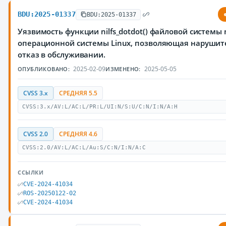
BDU:2025-01337
BDU:2025-01337
Уязвимость функции nilfs_dotdot() файловой системы n
операционной системы Linux, позволяющая нарушит
отказ в обслуживании.
2025-02-09
2025-05-05
ОПУБЛИКОВАНО:
ИЗМЕНЕНО:
CVSS 3.x
СРЕДНЯЯ 5.5
CVSS:3.x/AV:L/AC:L/PR:L/UI:N/S:U/C:N/I:N/A:H
CVSS 2.0
СРЕДНЯЯ 4.6
CVSS:2.0/AV:L/AC:L/Au:S/C:N/I:N/A:C
ССЫЛКИ
CVE-2024-41034
ROS-20250122-02
CVE-2024-41034