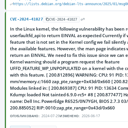
https://lists.debian.org/debian-lts-announce/2025/01/msg0
CVE-2024-41027
CVE-2024-41027
In the Linux kernel, the following vulnerability has been r
userfaultfd_api to return EINVAL as expected Currently if
feature that is not set in the Kernel config we fail silently
the available features. However, the man page indicates
return an EINVAL. We need to fix this issue since we can 
Kernel warning should a program request the feature
UFFD_FEATURE_WP_UNPOPULATED on a kernel with the con
with this feature. [ 200.812896] WARNING: CPU: 91 PID: 
mm/memory.c:1660 zap_pte_range+0x43d/0x660 [ 200.82
Modules linked in: [ 200.869387] CPU: 91 PID: 13634 Com
Kdump: loaded Not tainted 6.9.0-rc5+ #8 [ 200.877477] 
name: Dell Inc. PowerEdge R6525/0N7YGH, BIOS 2.7.3 03/
200.885052] RIP: 0010:zap_pte_range+0x43d/0x660
2024-07-29
2026-06-17
ОПУБЛИКОВАНО:
ИЗМЕНЕНО: