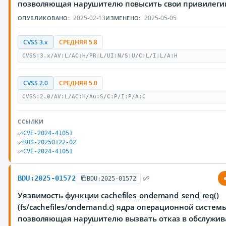
позволяющая нарушителю повысить свои привилеги
2025-02-13
2025-05-05
ОПУБЛИКОВАНО:
ИЗМЕНЕНО:
CVSS 3.x
СРЕДНЯЯ 5.8
CVSS:3.x/AV:L/AC:H/PR:L/UI:N/S:U/C:L/I:L/A:H
CVSS 2.0
СРЕДНЯЯ 5.0
CVSS:2.0/AV:L/AC:H/Au:S/C:P/I:P/A:C
ССЫЛКИ
CVE-2024-41051
ROS-20250122-02
CVE-2024-41051
BDU:2025-01572
BDU:2025-01572
Уязвимость функции cachefiles_ondemand_send_req()
(fs/cachefiles/ondemand.c) ядра операционной системы
позволяющая нарушителю вызвать отказ в обслужив