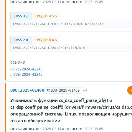
2025-02-11
2025-05-05
ОПУБЛИКОВАНО:
ИЗМЕНЕНО:
CVSS 3.x
СРЕДНЯЯ 5.5
CVSS:3.x/AV:L/AC:L/PR:L/UI:N/S:U/C:N/I:N/A:H
CVSS 2.0
СРЕДНЯЯ 4.6
CVSS:2.0/AV:L/AC:L/Au:S/C:N/I:N/A:C
ССЫЛКИ
CVE-2024-42245
CVE-2024-42245
BDU:2025-01469
BDU:2025-01469
Уязвимость функций cs_dsp_coeff_parse_alg() и
cs_dsp_coeff_parse_coeff() (drivers/firmware/cirrus/cs_dsp.
операционной системы Linux, позволяющая нарушит
отказ в обслуживании.
2025-02-11
2025-05-05
ОПУБЛИКОВАНО:
ИЗМЕНЕНО: