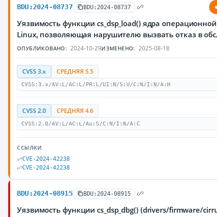
BDU:2024-08737
BDU:2024-08737
Уязвимость функции cs_dsp_load() ядра операционно
Linux, позволяющая нарушителю вызвать отказ в об
2024-10-29
2025-08-18
ОПУБЛИКОВАНО:
ИЗМЕНЕНО:
CVSS 3.x
СРЕДНЯЯ 5.5
CVSS:3.x/AV:L/AC:L/PR:L/UI:N/S:U/C:N/I:N/A:H
CVSS 2.0
СРЕДНЯЯ 4.6
CVSS:2.0/AV:L/AC:L/Au:S/C:N/I:N/A:C
ССЫЛКИ
CVE-2024-42238
CVE-2024-42238
BDU:2024-08915
BDU:2024-08915
Уязвимость функции cs_dsp_dbg() (drivers/firmware/cirru