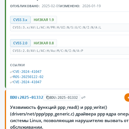
2025-02-09
2026-01-19
ОПУБЛИКОВАНО:
ИЗМЕНЕНО:
CVSS 3.x
НИЗКАЯ 1.9
CVSS:3.x/AV:L/AC:H/PR:H/UI:N/S:U/C:N/I:N/A:L
CVSS 2.0
НИЗКАЯ 0.8
CVSS:2.0/AV:L/AC:H/Au:M/C:N/I:N/A:P
ССЫЛКИ
CVE-2024-41047
ROS-20250122-02
CVE-2024-41047
BDU:2025-01332
BDU:2025-01332
Уязвимость функций ppp_read() и ppp_write()
(drivers/net/ppp/ppp_generic.c) драйвера ppp ядра оп
системы Linux, позволяющая нарушителю вызвать от
обслуживании.