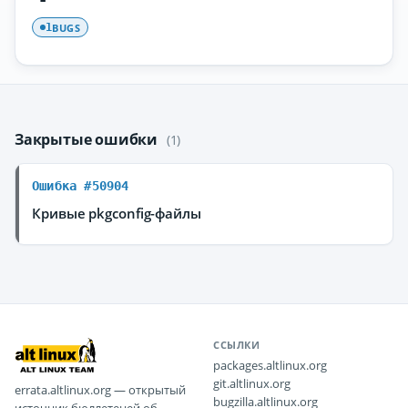
BUGS
1
Закрытые ошибки
(1)
Ошибка #50904
Кривые pkgconfig-файлы
ССЫЛКИ
packages.altlinux.org
git.altlinux.org
errata.altlinux.org — открытый
bugzilla.altlinux.org