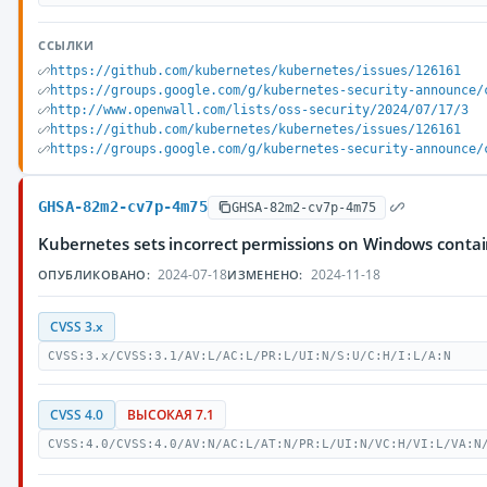
ССЫЛКИ
https://github.com/kubernetes/kubernetes/issues/126161
https://groups.google.com/g/kubernetes-security-announce/
http://www.openwall.com/lists/oss-security/2024/07/17/3
https://github.com/kubernetes/kubernetes/issues/126161
https://groups.google.com/g/kubernetes-security-announce/
GHSA-82m2-cv7p-4m75
GHSA-82m2-cv7p-4m75
Kubernetes sets incorrect permissions on Windows contai
2024-07-18
2024-11-18
ОПУБЛИКОВАНО:
ИЗМЕНЕНО:
CVSS 3.x
CVSS:3.x/CVSS:3.1/AV:L/AC:L/PR:L/UI:N/S:U/C:H/I:L/A:N
CVSS 4.0
ВЫСОКАЯ 7.1
CVSS:4.0/CVSS:4.0/AV:N/AC:L/AT:N/PR:L/UI:N/VC:H/VI:L/VA:N