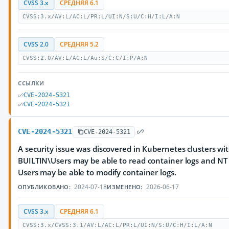
CVSS 3.x
СРЕДНЯЯ 6.1
CVSS:3.x/AV:L/AC:L/PR:L/UI:N/S:U/C:H/I:L/A:N
CVSS 2.0
СРЕДНЯЯ 5.2
CVSS:2.0/AV:L/AC:L/Au:S/C:C/I:P/A:N
ССЫЛКИ
CVE-2024-5321
CVE-2024-5321
CVE-2024-5321
CVE-2024-5321
A security issue was discovered in Kubernetes clusters 
BUILTIN\Users may be able to read container logs and 
Users may be able to modify container logs.
2024-07-18
2026-06-17
ОПУБЛИКОВАНО:
ИЗМЕНЕНО:
CVSS 3.x
СРЕДНЯЯ 6.1
CVSS:3.x/CVSS:3.1/AV:L/AC:L/PR:L/UI:N/S:U/C:H/I:L/A:N