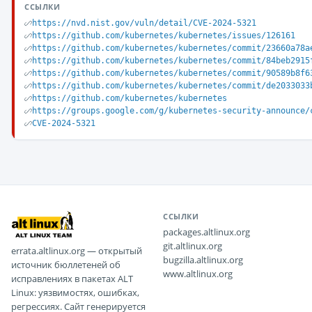
ССЫЛКИ
https://nvd.nist.gov/vuln/detail/CVE-2024-5321
https://github.com/kubernetes/kubernetes/issues/126161
https://github.com/kubernetes/kubernetes/commit/23660a78a
https://github.com/kubernetes/kubernetes/commit/84beb2915
https://github.com/kubernetes/kubernetes/commit/90589b8f6
https://github.com/kubernetes/kubernetes/commit/de2033033
https://github.com/kubernetes/kubernetes
https://groups.google.com/g/kubernetes-security-announce/
CVE-2024-5321
ССЫЛКИ
packages.altlinux.org
git.altlinux.org
errata.altlinux.org — открытый
bugzilla.altlinux.org
источник бюллетеней об
www.altlinux.org
исправлениях в пакетах ALT
Linux: уязвимостях, ошибках,
регрессиях. Сайт генерируется