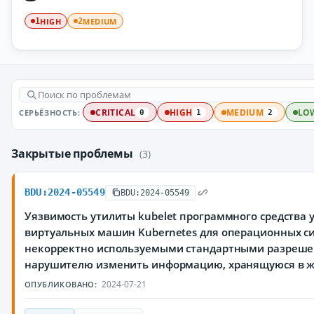
HIGH
MEDIUM
1
2
СЕРЬЁЗНОСТЬ:
CRITICAL
HIGH
MEDIUM
LO
0
1
2
Закрытые проблемы
(3)
BDU:2024-05549
BDU:2024-05549
Уязвимость утилиты kubelet программного средства
виртуальных машин Kubernetes для операционных си
некорректно используемыми стандартными разреш
нарушителю изменить информацию, хранящуюся в ж
2024-07-21
ОПУБЛИКОВАНО: