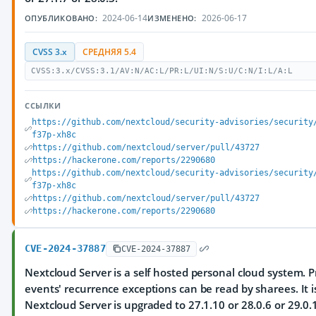
2024-06-14
2026-06-17
ОПУБЛИКОВАНО:
ИЗМЕНЕНО:
CVSS 3.x
СРЕДНЯЯ 5.4
CVSS:3.x/CVSS:3.1/AV:N/AC:L/PR:L/UI:N/S:U/C:N/I:L/A:L
ССЫЛКИ
https://github.com/nextcloud/security-advisories/security
f37p-xh8c
https://github.com/nextcloud/server/pull/43727
https://hackerone.com/reports/2290680
https://github.com/nextcloud/security-advisories/security
f37p-xh8c
https://github.com/nextcloud/server/pull/43727
https://hackerone.com/reports/2290680
CVE-2024-37887
CVE-2024-37887
Nextcloud Server is a self hosted personal cloud system. 
events' recurrence exceptions can be read by sharees. It
Nextcloud Server is upgraded to 27.1.10 or 28.0.6 or 29.0