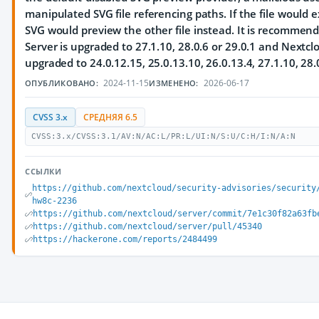
manipulated SVG file referencing paths. If the file would e
SVG would preview the other file instead. It is recommen
Server is upgraded to 27.1.10, 28.0.6 or 29.0.1 and Nextclo
upgraded to 24.0.12.15, 25.0.13.10, 26.0.13.4, 27.1.10, 28.0
2024-11-15
2026-06-17
ОПУБЛИКОВАНО:
ИЗМЕНЕНО:
CVSS 3.x
СРЕДНЯЯ 6.5
CVSS:3.x/CVSS:3.1/AV:N/AC:L/PR:L/UI:N/S:U/C:H/I:N/A:N
ССЫЛКИ
https://github.com/nextcloud/security-advisories/security
hw8c-2236
https://github.com/nextcloud/server/commit/7e1c30f82a63fb
https://github.com/nextcloud/server/pull/45340
https://hackerone.com/reports/2484499