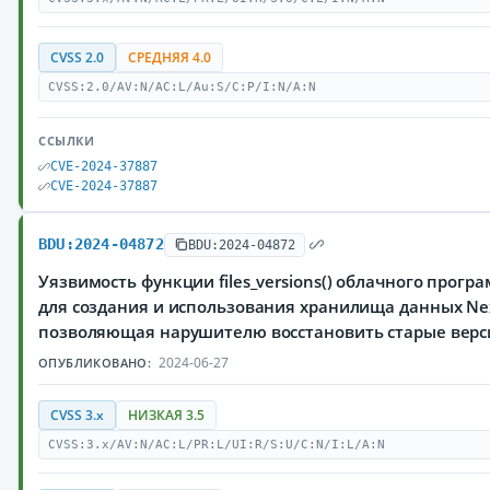
CVSS 2.0
СРЕДНЯЯ 4.0
CVSS:2.0/AV:N/AC:L/Au:S/C:P/I:N/A:N
ССЫЛКИ
CVE-2024-37887
CVE-2024-37887
BDU:2024-04872
BDU:2024-04872
Уязвимость функции files_versions() облачного прог
для создания и использования хранилища данных Next
позволяющая нарушителю восстановить старые верс
2024-06-27
ОПУБЛИКОВАНО:
CVSS 3.x
НИЗКАЯ 3.5
CVSS:3.x/AV:N/AC:L/PR:L/UI:R/S:U/C:N/I:L/A:N