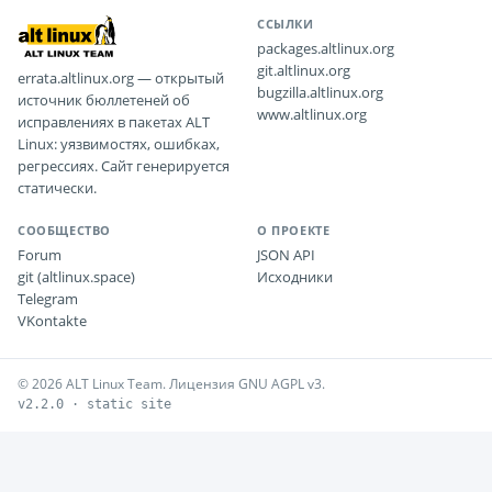
ССЫЛКИ
packages.altlinux.org
git.altlinux.org
errata.altlinux.org — открытый
bugzilla.altlinux.org
источник бюллетеней об
www.altlinux.org
исправлениях в пакетах ALT
Linux: уязвимостях, ошибках,
регрессиях. Сайт генерируется
статически.
СООБЩЕСТВО
О ПРОЕКТЕ
Forum
JSON API
git (altlinux.space)
Исходники
Telegram
VKontakte
© 2026 ALT Linux Team. Лицензия GNU AGPL v3.
v2.2.0 · static site