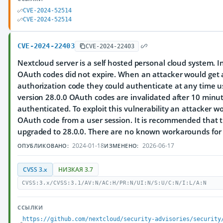
CVE-2024-52514
CVE-2024-52514
CVE-2024-22403
CVE-2024-22403
Nextcloud server is a self hosted personal cloud system. I
OAuth codes did not expire. When an attacker would get 
authorization code they could authenticate at any time us
version 28.0.0 OAuth codes are invalidated after 10 minut
authenticated. To exploit this vulnerability an attacker w
OAuth code from a user session. It is recommended that t
upgraded to 28.0.0. There are no known workarounds for t
2024-01-18
2026-06-17
ОПУБЛИКОВАНО:
ИЗМЕНЕНО:
CVSS 3.x
НИЗКАЯ 3.7
CVSS:3.x/CVSS:3.1/AV:N/AC:H/PR:N/UI:N/S:U/C:N/I:L/A:N
ССЫЛКИ
https://github.com/nextcloud/security-advisories/security