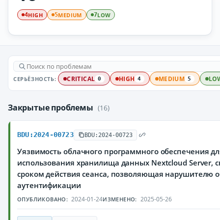
HIGH
MEDIUM
LOW
4
5
7
СЕРЬЁЗНОСТЬ:
CRITICAL
HIGH
MEDIUM
LO
0
4
5
Закрытые проблемы
(16)
BDU:2024-00723
BDU:2024-00723
Уязвимость облачного программного обеспечения дл
использования хранилища данных Nextcloud Server, 
сроком действия сеанса, позволяющая нарушителю о
аутентификации
2024-01-24
2025-05-26
ОПУБЛИКОВАНО:
ИЗМЕНЕНО: