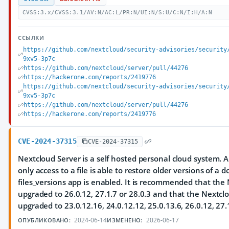
CVSS:3.x/CVSS:3.1/AV:N/AC:L/PR:N/UI:N/S:U/C:N/I:H/A:N
ССЫЛКИ
https://github.com/nextcloud/security-advisories/security
9xv5-3p7c
https://github.com/nextcloud/server/pull/44276
https://hackerone.com/reports/2419776
https://github.com/nextcloud/security-advisories/security
9xv5-3p7c
https://github.com/nextcloud/server/pull/44276
https://hackerone.com/reports/2419776
CVE-2024-37315
CVE-2024-37315
Nextcloud Server is a self hosted personal cloud system. 
only access to a file is able to restore older versions of 
files_versions app is enabled. It is recommended that the 
upgraded to 26.0.12, 27.1.7 or 28.0.3 and that the Nextclo
upgraded to 23.0.12.16, 24.0.12.12, 25.0.13.6, 26.0.12, 27.1
2024-06-14
2026-06-17
ОПУБЛИКОВАНО:
ИЗМЕНЕНО: