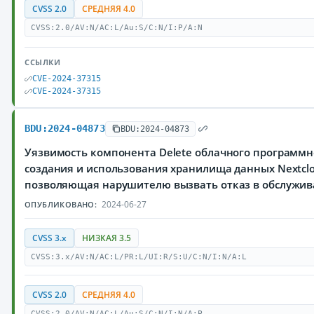
CVSS 2.0
СРЕДНЯЯ 4.0
CVSS:2.0/AV:N/AC:L/Au:S/C:N/I:P/A:N
ССЫЛКИ
CVE-2024-37315
CVE-2024-37315
BDU:2024-04873
BDU:2024-04873
Уязвимость компонента Delete облачного программн
создания и использования хранилища данных Nextclou
позволяющая нарушителю вызвать отказ в обслужи
2024-06-27
ОПУБЛИКОВАНО:
CVSS 3.x
НИЗКАЯ 3.5
CVSS:3.x/AV:N/AC:L/PR:L/UI:R/S:U/C:N/I:N/A:L
CVSS 2.0
СРЕДНЯЯ 4.0
CVSS:2.0/AV:N/AC:L/Au:S/C:N/I:N/A:P