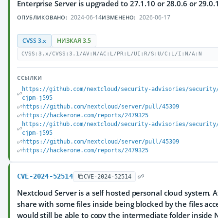
Enterprise Server is upgraded to 27.1.10 or 28.0.6 or 29.0.
2024-06-14
2026-06-17
ОПУБЛИКОВАНО:
ИЗМЕНЕНО:
CVSS 3.x
НИЗКАЯ 3.5
CVSS:3.x/CVSS:3.1/AV:N/AC:L/PR:L/UI:R/S:U/C:L/I:N/A:N
ССЫЛКИ
https://github.com/nextcloud/security-advisories/security
cjpm-j595
https://github.com/nextcloud/server/pull/45309
https://hackerone.com/reports/2479325
https://github.com/nextcloud/security-advisories/security
cjpm-j595
https://github.com/nextcloud/server/pull/45309
https://hackerone.com/reports/2479325
CVE-2024-52514
CVE-2024-52514
Nextcloud Server is a self hosted personal cloud system. A
share with some files inside being blocked by the files acc
would still be able to copy the intermediate folder inside