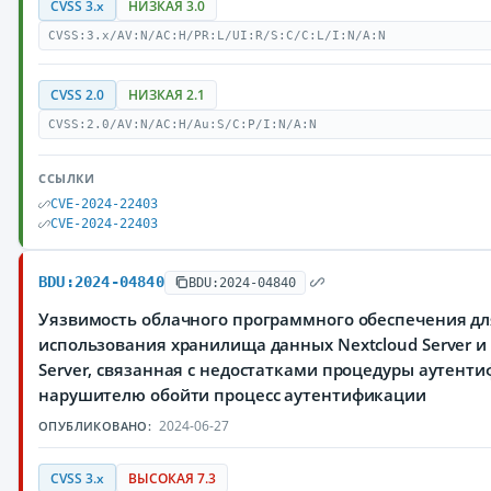
CVSS 3.x
НИЗКАЯ 3.0
CVSS:3.x/AV:N/AC:H/PR:L/UI:R/S:C/C:L/I:N/A:N
CVSS 2.0
НИЗКАЯ 2.1
CVSS:2.0/AV:N/AC:H/Au:S/C:P/I:N/A:N
ССЫЛКИ
CVE-2024-22403
CVE-2024-22403
BDU:2024-04840
BDU:2024-04840
Уязвимость облачного программного обеспечения дл
использования хранилища данных Nextcloud Server и N
Server, связанная с недостатками процедуры аутен
нарушителю обойти процесс аутентификации
2024-06-27
ОПУБЛИКОВАНО:
CVSS 3.x
ВЫСОКАЯ 7.3