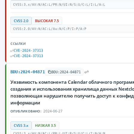
CVSS:3.x/AV:N/AC:L/PR:N/UI:N/S:U/C:L/I:L/A:L
CVSS 2.0
ВЫСОКАЯ 7.5
CVSS:2.0/AV:N/AC:L/Au:N/C:P/I:P/A:P
ССЫЛКИ
CVE-2024-37313
CVE-2024-37313
BDU:2024-04871
BDU:2024-04871
Уязвимость компонента Calendar облачного програм
создания и использования хранилища данных Nextclou
позволяющая нарушителю получить доступ к конфи
информации
2024-06-27
ОПУБЛИКОВАНО:
CVSS 3.x
НИЗКАЯ 3.5
CVSS:3.x/AV:N/AC:L/PR:L/UI:R/S:U/C:L/I:N/A:N