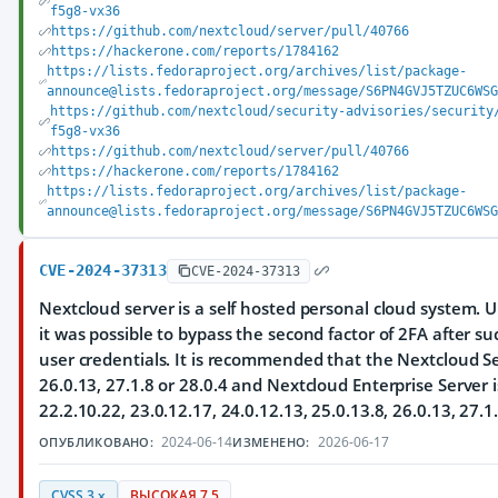
f5g8-vx36
https://github.com/nextcloud/server/pull/40766
https://hackerone.com/reports/1784162
https://lists.fedoraproject.org/archives/list/package-
announce@lists.fedoraproject.org/message/S6PN4GVJ5TZUC6WS
https://github.com/nextcloud/security-advisories/security
f5g8-vx36
https://github.com/nextcloud/server/pull/40766
https://hackerone.com/reports/1784162
https://lists.fedoraproject.org/archives/list/package-
announce@lists.fedoraproject.org/message/S6PN4GVJ5TZUC6WS
CVE-2024-37313
CVE-2024-37313
Nextcloud server is a self hosted personal cloud system.
it was possible to bypass the second factor of 2FA after su
user credentials. It is recommended that the Nextcloud Se
26.0.13, 27.1.8 or 28.0.4 and Nextcloud Enterprise Server 
22.2.10.22, 23.0.12.17, 24.0.12.13, 25.0.13.8, 26.0.13, 27.1.
2024-06-14
2026-06-17
ОПУБЛИКОВАНО:
ИЗМЕНЕНО:
CVSS 3.x
ВЫСОКАЯ 7.5