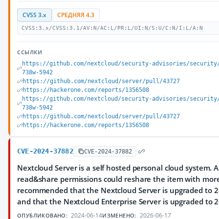
CVSS 3.x
СРЕДНЯЯ 4.3
CVSS:3.x/CVSS:3.1/AV:N/AC:L/PR:L/UI:N/S:U/C:N/I:L/A:N
ССЫЛКИ
https://github.com/nextcloud/security-advisories/security
738w-5942
https://github.com/nextcloud/server/pull/43727
https://hackerone.com/reports/1356508
https://github.com/nextcloud/security-advisories/security
738w-5942
https://github.com/nextcloud/server/pull/43727
https://hackerone.com/reports/1356508
CVE-2024-37882
CVE-2024-37882
Nextcloud Server is a self hosted personal cloud system. A
read&share permissions could reshare the item with more 
recommended that the Nextcloud Server is upgraded to 26.
and that the Nextcloud Enterprise Server is upgraded to 26
2024-06-14
2026-06-17
ОПУБЛИКОВАНО:
ИЗМЕНЕНО: