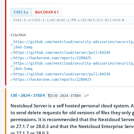
CVSS 3.x
ВЫСОКАЯ 8.1
CVSS:3.x/CVSS:3.1/AV:N/AC:L/PR:L/UI:N/S:U/C:H/I:H/A:N
ССЫЛКИ
https://github.com/nextcloud/security-advisories/security
j9xh-5xmq
https://github.com/nextcloud/server/pull/44339
https://hackerone.com/reports/2289425
https://github.com/nextcloud/security-advisories/security
j9xh-5xmq
https://github.com/nextcloud/server/pull/44339
https://hackerone.com/reports/2289425
CVE-2024-37884
CVE-2024-37884
Nextcloud Server is a self hosted personal cloud system. 
to send delete requests for old versions of files they only
permissions. It is recommended that the Nextcloud Server
or 27.1.7 or 28.0.3 and that the Nextcloud Enterprise Serv
or 27.1.7 or 28.0.3.