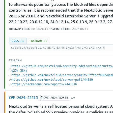
to afterwards potentially access the blocked files dependi
control rules. It is recommended that the Nextcloud Serve
28.0.5 or 29.0.0 and Nextcloud Enterprise Server is upgrad
22.2.10.23, 23.0.12.18, 24.0.12.14, 25.0.13.9, 26.0.13.3, 27.
2024-11-15
2026-06-17
ОПУБЛИКОВАНО:
ИЗМЕНЕНО:
CVSS 3.x
НИЗКАЯ 3.5
CVSS:3.x/CVSS:3.1/AV:N/AC:L/PR:L/UI:R/S:U/C:L/I:N/A:N
ССЫЛКИ
https://github.com/nextcloud/security-advisories/security
g25r-58xj
https://github.com/nextcloud/server/commit/5fffbcfe8650ea
https://github.com/nextcloud/server/pull/44889
https://hackerone.com/reports/2447316
CVE-2024-52515
CVE-2024-52515
Nextcloud Server is a self hosted personal cloud system. 
the default-disabled SVG preview provider, a malicious us