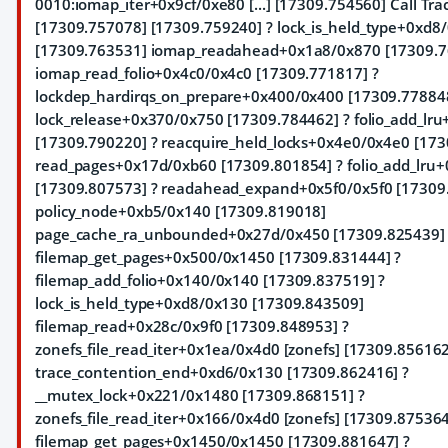
0010:iomap_iter+0x9cf/0xe80 [...] [17309.754560] Call Tra
[17309.757078]
[17309.759240] ? lock_is_held_type+0xd8
[17309.763531] iomap_readahead+0x1a8/0x870 [17309.7
iomap_read_folio+0x4c0/0x4c0 [17309.771817] ?
lockdep_hardirqs_on_prepare+0x400/0x400 [17309.778848
lock_release+0x370/0x750 [17309.784462] ? folio_add_lr
[17309.790220] ? reacquire_held_locks+0x4e0/0x4e0 [17
read_pages+0x17d/0xb60 [17309.801854] ? folio_add_lru
[17309.807573] ? readahead_expand+0x5f0/0x5f0 [17309
policy_node+0xb5/0x140 [17309.819018]
page_cache_ra_unbounded+0x27d/0x450 [17309.825439]
filemap_get_pages+0x500/0x1450 [17309.831444] ?
filemap_add_folio+0x140/0x140 [17309.837519] ?
lock_is_held_type+0xd8/0x130 [17309.843509]
filemap_read+0x28c/0x9f0 [17309.848953] ?
zonefs_file_read_iter+0x1ea/0x4d0 [zonefs] [17309.856162
trace_contention_end+0xd6/0x130 [17309.862416] ?
__mutex_lock+0x221/0x1480 [17309.868151] ?
zonefs_file_read_iter+0x166/0x4d0 [zonefs] [17309.875364
filemap_get_pages+0x1450/0x1450 [17309.881647] ?