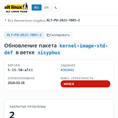
RU
EN
Все бюллетени
/
sisyphus
/
ALT-PU-2022-7805-2
ALT-PU-2022-7805-2
Скопировать
Обновление пакета
kernel-image-std-
в ветке
def
sisyphus
ВЕРСИЯ
ЗАДАНИЕ
#302643
5.15.50-alt1
ОПУБЛИКОВАНО
МАКС. СЕРЬЁЗНОСТЬ
2026-03-28
HIGH
ЗАКРЫТЫЕ ПРОБЛЕМЫ
2