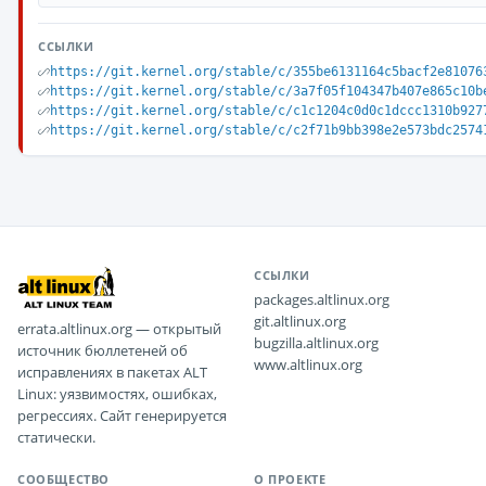
ССЫЛКИ
https://git.kernel.org/stable/c/355be6131164c5bacf2e81076
https://git.kernel.org/stable/c/3a7f05f104347b407e865c10b
https://git.kernel.org/stable/c/c1c1204c0d0c1dccc1310b927
https://git.kernel.org/stable/c/c2f71b9bb398e2e573bdc2574
ССЫЛКИ
packages.altlinux.org
git.altlinux.org
errata.altlinux.org — открытый
bugzilla.altlinux.org
источник бюллетеней об
www.altlinux.org
исправлениях в пакетах ALT
Linux: уязвимостях, ошибках,
регрессиях. Сайт генерируется
статически.
СООБЩЕСТВО
О ПРОЕКТЕ