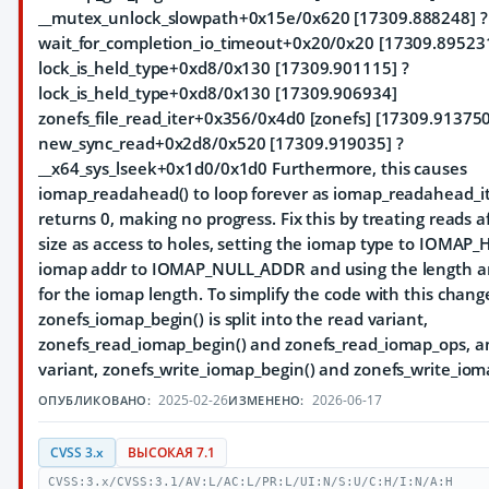
__mutex_unlock_slowpath+0x15e/0x620 [17309.888248] ?
wait_for_completion_io_timeout+0x20/0x20 [17309.895231
lock_is_held_type+0xd8/0x130 [17309.901115] ?
lock_is_held_type+0xd8/0x130 [17309.906934]
zonefs_file_read_iter+0x356/0x4d0 [zonefs] [17309.913750
new_sync_read+0x2d8/0x520 [17309.919035] ?
__x64_sys_lseek+0x1d0/0x1d0 Furthermore, this causes
iomap_readahead() to loop forever as iomap_readahead_it
returns 0, making no progress. Fix this by treating reads af
size as access to holes, setting the iomap type to IOMAP_
iomap addr to IOMAP_NULL_ADDR and using the length a
for the iomap length. To simplify the code with this chang
zonefs_iomap_begin() is split into the read variant,
zonefs_read_iomap_begin() and zonefs_read_iomap_ops, a
variant, zonefs_write_iomap_begin() and zonefs_write_iom
2025-02-26
2026-06-17
ОПУБЛИКОВАНО:
ИЗМЕНЕНО:
CVSS 3.x
ВЫСОКАЯ 7.1
CVSS:3.x/CVSS:3.1/AV:L/AC:L/PR:L/UI:N/S:U/C:H/I:N/A:H