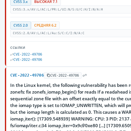
CVSS 3.x
ВЫСОКАЯ 7.1
CVSS:3.x/AV:L/AC:L/PR:L/UI:N/S:U/C:H/I:N/A:H
CVSS 2.0
СРЕДНЯЯ 6.2
CVSS:2.0/AV:L/AC:L/Au:S/C:C/I:N/A:C
ССЫЛКИ
CVE-2022-49706
CVE-2022-49706
CVE-2022-49706
CVE-2022-49706
In the Linux kernel, the following vulnerability has been 
zonefs: fix zonefs_iomap_begin() for reads If a readahead i
sequential zone file with an offset exactly equal to the curr
the iomap type is set to IOMAP_UNWRITTEN, which will pr
but the iomap length is calculated as 0. This causes a WA
iomap_iter(): [17309.548939] WARNING: CPU: 3 PID: 2137 
fs/iomap/iter.c:34 iomap_iter+0x9cf/0xe80 [...] [17309.650