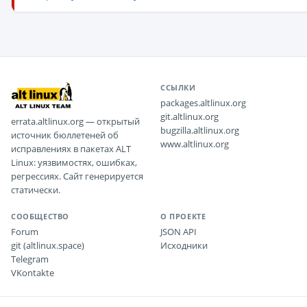
ССЫЛКИ
packages.altlinux.org
git.altlinux.org
errata.altlinux.org — открытый
bugzilla.altlinux.org
источник бюллетеней об
www.altlinux.org
исправлениях в пакетах ALT
Linux: уязвимостях, ошибках,
регрессиях. Сайт генерируется
статически.
СООБЩЕСТВО
О ПРОЕКТЕ
Forum
JSON API
git (altlinux.space)
Исходники
Telegram
VKontakte