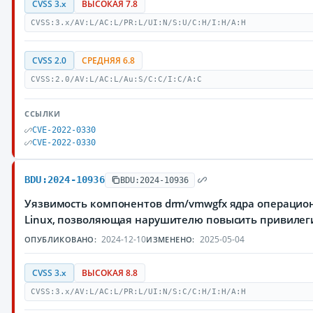
CVSS 3.x
ВЫСОКАЯ 7.8
CVSS:3.x/AV:L/AC:L/PR:L/UI:N/S:U/C:H/I:H/A:H
CVSS 2.0
СРЕДНЯЯ 6.8
CVSS:2.0/AV:L/AC:L/Au:S/C:C/I:C/A:C
ССЫЛКИ
CVE-2022-0330
CVE-2022-0330
BDU:2024-10936
BDU:2024-10936
Уязвимость компонентов drm/vmwgfx ядра операцио
Linux, позволяющая нарушителю повысить привилеги
2024-12-10
2025-05-04
ОПУБЛИКОВАНО:
ИЗМЕНЕНО:
CVSS 3.x
ВЫСОКАЯ 8.8
CVSS:3.x/AV:L/AC:L/PR:L/UI:N/S:C/C:H/I:H/A:H