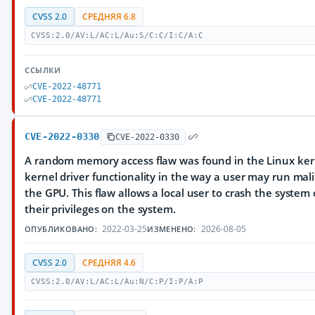
CVSS 2.0
СРЕДНЯЯ 6.8
CVSS:2.0/AV:L/AC:L/Au:S/C:C/I:C/A:C
ССЫЛКИ
CVE-2022-48771
CVE-2022-48771
CVE-2022-0330
CVE-2022-0330
A random memory access flaw was found in the Linux ker
kernel driver functionality in the way a user may run mal
the GPU. This flaw allows a local user to crash the system 
their privileges on the system.
2022-03-25
2026-08-05
ОПУБЛИКОВАНО:
ИЗМЕНЕНО:
CVSS 2.0
СРЕДНЯЯ 4.6
CVSS:2.0/AV:L/AC:L/Au:N/C:P/I:P/A:P