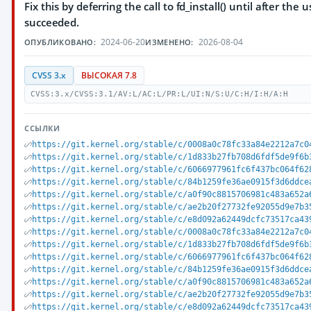
Fix this by deferring the call to fd_install() until after the
succeeded.
2024-06-20
2026-08-04
ОПУБЛИКОВАНО:
ИЗМЕНЕНО:
CVSS 3.x
ВЫСОКАЯ 7.8
CVSS:3.x/CVSS:3.1/AV:L/AC:L/PR:L/UI:N/S:U/C:H/I:H/A:H
ССЫЛКИ
https://git.kernel.org/stable/c/0008a0c78fc33a84e2212a7c0
https://git.kernel.org/stable/c/1d833b27fb708d6fdf5de9f6b
https://git.kernel.org/stable/c/6066977961fc6f437bc064f62
https://git.kernel.org/stable/c/84b1259fe36ae0915f3d6ddce
https://git.kernel.org/stable/c/a0f90c8815706981c483a652a
https://git.kernel.org/stable/c/ae2b20f27732fe92055d9e7b3
https://git.kernel.org/stable/c/e8d092a62449dcfc73517ca43
https://git.kernel.org/stable/c/0008a0c78fc33a84e2212a7c0
https://git.kernel.org/stable/c/1d833b27fb708d6fdf5de9f6b
https://git.kernel.org/stable/c/6066977961fc6f437bc064f62
https://git.kernel.org/stable/c/84b1259fe36ae0915f3d6ddce
https://git.kernel.org/stable/c/a0f90c8815706981c483a652a
https://git.kernel.org/stable/c/ae2b20f27732fe92055d9e7b3
https://git.kernel.org/stable/c/e8d092a62449dcfc73517ca43