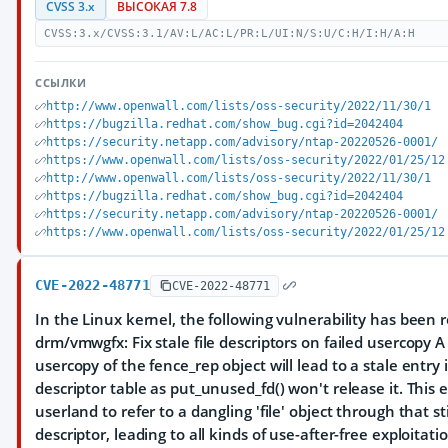
CVSS 3.x
ВЫСОКАЯ 7.8
CVSS:3.x/CVSS:3.1/AV:L/AC:L/PR:L/UI:N/S:U/C:H/I:H/A:H
ССЫЛКИ
http://www.openwall.com/lists/oss-security/2022/11/30/1
https://bugzilla.redhat.com/show_bug.cgi?id=2042404
https://security.netapp.com/advisory/ntap-20220526-0001/
https://www.openwall.com/lists/oss-security/2022/01/25/12
http://www.openwall.com/lists/oss-security/2022/11/30/1
https://bugzilla.redhat.com/show_bug.cgi?id=2042404
https://security.netapp.com/advisory/ntap-20220526-0001/
https://www.openwall.com/lists/oss-security/2022/01/25/12
CVE-2022-48771
CVE-2022-48771
In the Linux kernel, the following vulnerability has been 
drm/vmwgfx: Fix stale file descriptors on failed usercopy A 
usercopy of the fence_rep object will lead to a stale entry i
descriptor table as put_unused_fd() won't release it. This 
userland to refer to a dangling 'file' object through that stil
descriptor, leading to all kinds of use-after-free exploitati