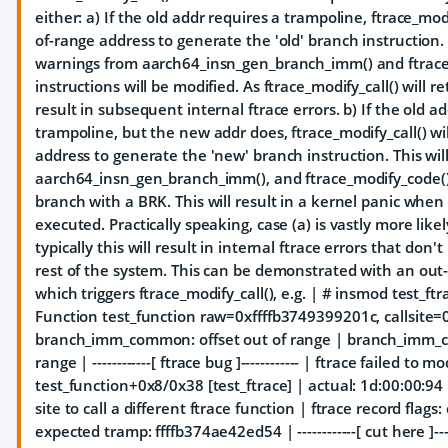
either: a) If the old addr requires a trampoline, ftrace_modi
of-range address to generate the 'old' branch instruction. T
warnings from aarch64_insn_gen_branch_imm() and ftrace
instructions will be modified. As ftrace_modify_call() will re
result in subsequent internal ftrace errors. b) If the old a
trampoline, but the new addr does, ftrace_modify_call() wi
address to generate the 'new' branch instruction. This wil
aarch64_insn_gen_branch_imm(), and ftrace_modify_code() w
branch with a BRK. This will result in a kernel panic when 
executed. Practically speaking, case (a) is vastly more like
typically this will result in internal ftrace errors that don't
rest of the system. This can be demonstrated with an out
which triggers ftrace_modify_call(), e.g. | # insmod test_ftr
Function test_function raw=0xffffb3749399201c, callsite
branch_imm_common: offset out of range | branch_imm_c
range | ------------[ ftrace bug ]------------ | ftrace failed to mo
test_function+0x8/0x38 [test_ftrace] | actual: 1d:00:00:94 
site to call a different ftrace function | ftrace record flags
expected tramp: ffffb374ae42ed54 | ------------[ cut here ]--