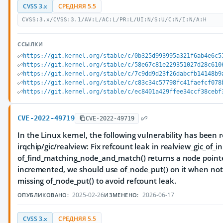
CVSS 3.x
СРЕДНЯЯ 5.5
CVSS:3.x/CVSS:3.1/AV:L/AC:L/PR:L/UI:N/S:U/C:N/I:N/A:H
ССЫЛКИ
https://git.kernel.org/stable/c/0b325d993995a321f6ab4e6c5
https://git.kernel.org/stable/c/58e67c81e229351027d28c610
https://git.kernel.org/stable/c/7c9dd9d23f26dabcfb14148b9
https://git.kernel.org/stable/c/c83c34c57798fc41faefcf078
https://git.kernel.org/stable/c/ec8401a429ffee34ccf38cebf
CVE-2022-49719
CVE-2022-49719
In the Linux kernel, the following vulnerability has been 
irqchip/gic/realview: Fix refcount leak in realview_gic_of_in
of_find_matching_node_and_match() returns a node pointe
incremented, we should use of_node_put() on it when no
missing of_node_put() to avoid refcount leak.
2025-02-26
2026-06-17
ОПУБЛИКОВАНО:
ИЗМЕНЕНО:
CVSS 3.x
СРЕДНЯЯ 5.5