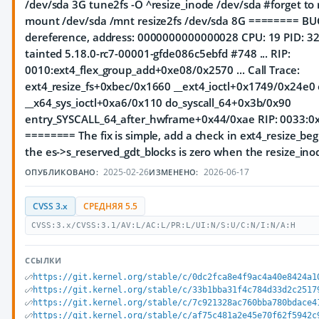
/dev/sda 3G tune2fs -O ^resize_inode /dev/sda #forget to
mount /dev/sda /mnt resize2fs /dev/sda 8G ======== BUG
dereference, address: 0000000000000028 CPU: 19 PID: 3
tainted 5.18.0-rc7-00001-gfde086c5ebfd #748 ... RIP:
0010:ext4_flex_group_add+0xe08/0x2570 ... Call Trace:
ext4_resize_fs+0xbec/0x1660 __ext4_ioctl+0x1749/0x24e0 
__x64_sys_ioctl+0xa6/0x110 do_syscall_64+0x3b/0x90
entry_SYSCALL_64_after_hwframe+0x44/0xae RIP: 0033:
======== The fix is simple, add a check in ext4_resize_beg
the es->s_reserved_gdt_blocks is zero when the resize_inod
2025-02-26
2026-06-17
ОПУБЛИКОВАНО:
ИЗМЕНЕНО:
CVSS 3.x
СРЕДНЯЯ 5.5
CVSS:3.x/CVSS:3.1/AV:L/AC:L/PR:L/UI:N/S:U/C:N/I:N/A:H
ССЫЛКИ
https://git.kernel.org/stable/c/0dc2fca8e4f9ac4a40e8424a1
https://git.kernel.org/stable/c/33b1bba31f4c784d33d2c2517
https://git.kernel.org/stable/c/7c921328ac760bba780bdace4
https://git.kernel.org/stable/c/af75c481a2e45e70f62f5942c