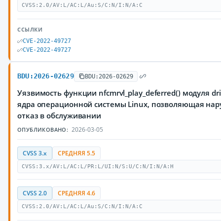
CVSS:2.0/AV:L/AC:L/Au:S/C:N/I:N/A:C
ССЫЛКИ
CVE-2022-49727
CVE-2022-49727
BDU:2026-02629
BDU:2026-02629
Уязвимость функции nfcmrvl_play_deferred() модуля driv
ядра операционной системы Linux, позволяющая на
отказ в обслуживании
2026-03-05
ОПУБЛИКОВАНО:
CVSS 3.x
СРЕДНЯЯ 5.5
CVSS:3.x/AV:L/AC:L/PR:L/UI:N/S:U/C:N/I:N/A:H
CVSS 2.0
СРЕДНЯЯ 4.6
CVSS:2.0/AV:L/AC:L/Au:S/C:N/I:N/A:C