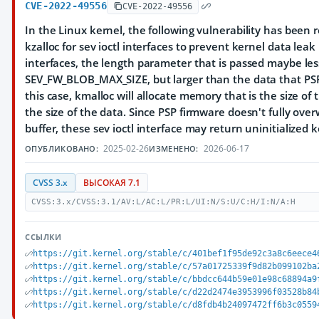
CVE-2022-49556
CVE-2022-49556
In the Linux kernel, the following vulnerability has been
kzalloc for sev ioctl interfaces to prevent kernel data leak
interfaces, the length parameter that is passed maybe les
SEV_FW_BLOB_MAX_SIZE, but larger than the data that PSP
this case, kmalloc will allocate memory that is the size of
the size of the data. Since PSP firmware doesn't fully over
buffer, these sev ioctl interface may return uninitialized
2025-02-26
2026-06-17
ОПУБЛИКОВАНО:
ИЗМЕНЕНО:
CVSS 3.x
ВЫСОКАЯ 7.1
CVSS:3.x/CVSS:3.1/AV:L/AC:L/PR:L/UI:N/S:U/C:H/I:N/A:H
ССЫЛКИ
https://git.kernel.org/stable/c/401bef1f95de92c3a8c6eece4
https://git.kernel.org/stable/c/57a01725339f9d82b099102ba
https://git.kernel.org/stable/c/bbdcc644b59e01e98c68894a9
https://git.kernel.org/stable/c/d22d2474e3953996f03528b84
https://git.kernel.org/stable/c/d8fdb4b24097472ff6b3c0559