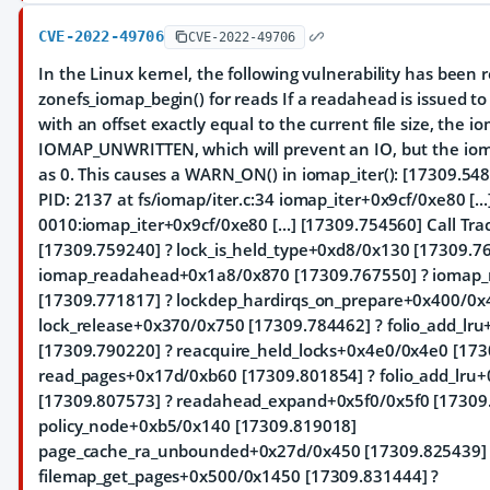
CVE-2022-49706
CVE-2022-49706
In the Linux kernel, the following vulnerability has been r
zonefs_iomap_begin() for reads If a readahead is issued to 
with an offset exactly equal to the current file size, the io
IOMAP_UNWRITTEN, which will prevent an IO, but the ioma
as 0. This causes a WARN_ON() in iomap_iter(): [17309.5
PID: 2137 at fs/iomap/iter.c:34 iomap_iter+0x9cf/0xe80 [..
0010:iomap_iter+0x9cf/0xe80 [...] [17309.754560] Call Tr
[17309.759240] ? lock_is_held_type+0xd8/0x130 [17309.7
iomap_readahead+0x1a8/0x870 [17309.767550] ? iomap_r
[17309.771817] ? lockdep_hardirqs_on_prepare+0x400/0x
lock_release+0x370/0x750 [17309.784462] ? folio_add_lr
[17309.790220] ? reacquire_held_locks+0x4e0/0x4e0 [17
read_pages+0x17d/0xb60 [17309.801854] ? folio_add_lru
[17309.807573] ? readahead_expand+0x5f0/0x5f0 [17309
policy_node+0xb5/0x140 [17309.819018]
page_cache_ra_unbounded+0x27d/0x450 [17309.825439]
filemap_get_pages+0x500/0x1450 [17309.831444] ?