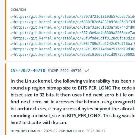
ССЫЛКИ
https://git.kernel.org/stable/c/5707d721d1819db57dba57b1d
https://git.kernel.org/stable/c/6880fb2e64331b9fdc85d3f32
https://git.kernel.org/stable/c/6fdaf31ad5f3d3afab744dfd9
https://git.kernel.org/stable/c/887a3e9ad4b8309a2266bce7a
https://git.kernel.org/stable/c/90f0f9d45dff0128c0fca0d23
https://git.kernel.org/stable/c/a08f789d2ab5242c07e716baf
https://git.kernel.org/stable/c/a37c1359714da42517dd19d36
https://git.kernel.org/stable/c/a6b31616e5afe1d3972cb0682
CVE-2022-49710
CVE-2022-49710
In the Linux kernel, the following vulnerability has been r
round up region bitmap size to BITS_PER_LONG The code 
bitset_size to 32 bits. It then uses find_next_zero_bit_le on
find_next_zero_bit_le accesses the bitmap using unsigned l
bit architectures, it may access 4 bytes beyond the allocate
rounding up bitset_size to BITS_PER_LONG. This bug was 
lvm2 testsuite with kasan.
2025-02-26
2026-06-17
ОПУБЛИКОВАНО:
ИЗМЕНЕНО: