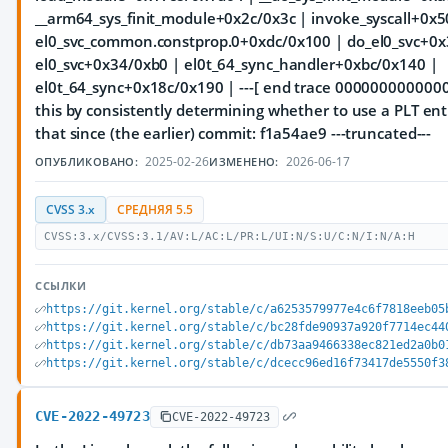
__arm64_sys_finit_module+0x2c/0x3c | invoke_syscall+0x
el0_svc_common.constprop.0+0xdc/0x100 | do_el0_svc+0x
el0_svc+0x34/0xb0 | el0t_64_sync_handler+0xbc/0x140 |
el0t_64_sync+0x18c/0x190 | ---[ end trace 0000000000000
this by consistently determining whether to use a PLT ent
that since (the earlier) commit: f1a54ae9 ---truncated---
2025-02-26
2026-06-17
ОПУБЛИКОВАНО:
ИЗМЕНЕНО:
CVSS 3.x
СРЕДНЯЯ 5.5
CVSS:3.x/CVSS:3.1/AV:L/AC:L/PR:L/UI:N/S:U/C:N/I:N/A:H
ССЫЛКИ
https://git.kernel.org/stable/c/a6253579977e4c6f7818eeb05
https://git.kernel.org/stable/c/bc28fde90937a920f7714ec44
https://git.kernel.org/stable/c/db73aa9466338ec821ed2a0b0
https://git.kernel.org/stable/c/dcecc96ed16f73417de5550f3
CVE-2022-49723
CVE-2022-49723