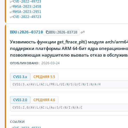
CVE-2022-49723
RHSA-2023:2458
RHSA-2023:2951
CVE-2022-49723
BDU:2026-03710
BDU:2026-03710
Уязвимость функции get_ftrace_plt() модуля arch/arm64/
поддержки платформы ARM 64-бит ядра операционной
позволяющая нарушителю вызвать отказ в обслужи
2026-03-24
ОПУБЛИКОВАНО:
CVSS 3.x
СРЕДНЯЯ 5.5
CVSS:3.x/AV:L/AC:L/PR:L/UI:N/S:U/C:N/I:N/A:H
CVSS 2.0
СРЕДНЯЯ 4.6
CVSS:2.0/AV:L/AC:L/Au:S/C:N/I:N/A:C
ССЫЛКИ