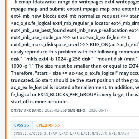
__filemap_fdatawrite_range do_writepages ext4_writepage
mpage_map_and_submit_extent mpage_map_one_extent e
ext4_mb_new_blocks ext4_mb_normalize_request >>> start 
>ac_o_ex.fe_logical ext4_mb_regular_allocator ext4_mb_si
ext4_mb_use_best_found ext4_mb_new_preallocation ex
ext4_mb_use_inode_pa >>> set ac->ac_b_ex.fe_len <= 0
ext4_mb_mark_diskspace_used >>> BUG_ON(ac->ac_b_ex.fe
easily reproduce this problem with the following command
disk` `mkfs.ext4 -b 1024 -g 256 disk` `mount disk /mnt` `f
1000 -p 1` The size must be smaller than or equal to E
Therefore, "start + size <= ac->ac_o_ex.fe_logical" may occ
truncated. So start should be the start position of the gr
ac_o_ex.fe_logical is located after alignment. In addition,
fe_logical or EXT4_BLOCKS_PER_GROUP is very large, the v
start_off is more accurate.
2025-02-26
2026-06-17
ОПУБЛИКОВАНО:
ИЗМЕНЕНО:
CVSS 3.x
СРЕДНЯЯ 5.5
CVSS:3.x/CVSS:3.1/AV:L/AC:L/PR:L/UI:N/S:U/C:N/I:N/A:H