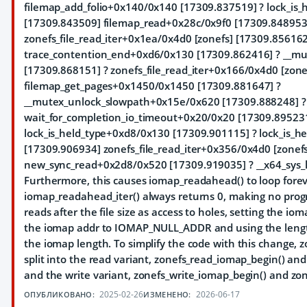
filemap_add_folio+0x140/0x140 [17309.837519] ? lock_is
[17309.843509] filemap_read+0x28c/0x9f0 [17309.848953
zonefs_file_read_iter+0x1ea/0x4d0 [zonefs] [17309.856162
trace_contention_end+0xd6/0x130 [17309.862416] ? __m
[17309.868151] ? zonefs_file_read_iter+0x166/0x4d0 [zone
filemap_get_pages+0x1450/0x1450 [17309.881647] ?
__mutex_unlock_slowpath+0x15e/0x620 [17309.888248] ?
wait_for_completion_io_timeout+0x20/0x20 [17309.895231
lock_is_held_type+0xd8/0x130 [17309.901115] ? lock_is_
[17309.906934] zonefs_file_read_iter+0x356/0x4d0 [zonef
new_sync_read+0x2d8/0x520 [17309.919035] ? __x64_sys
Furthermore, this causes iomap_readahead() to loop forev
iomap_readahead_iter() always returns 0, making no progre
reads after the file size as access to holes, setting the 
the iomap addr to IOMAP_NULL_ADDR and using the lengt
the iomap length. To simplify the code with this change, z
split into the read variant, zonefs_read_iomap_begin() an
and the write variant, zonefs_write_iomap_begin() and zo
2025-02-26
2026-06-17
ОПУБЛИКОВАНО:
ИЗМЕНЕНО: