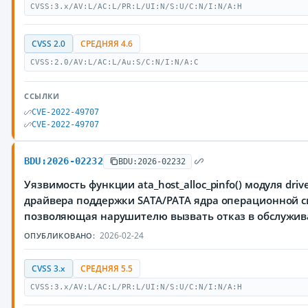
CVSS:3.x/AV:L/AC:L/PR:L/UI:N/S:U/C:N/I:N/A:H
CVSS 2.0
СРЕДНЯЯ 4.6
CVSS:2.0/AV:L/AC:L/Au:S/C:N/I:N/A:C
ССЫЛКИ
CVE-2022-49707
CVE-2022-49707
BDU:2026-02232
BDU:2026-02232
Уязвимость функции ata_host_alloc_pinfo() модуля drivers
драйвера поддержки SATA/PATA ядра операционной с
позволяющая нарушителю вызвать отказ в обслужи
2026-02-24
ОПУБЛИКОВАНО:
CVSS 3.x
СРЕДНЯЯ 5.5
CVSS:3.x/AV:L/AC:L/PR:L/UI:N/S:U/C:N/I:N/A:H