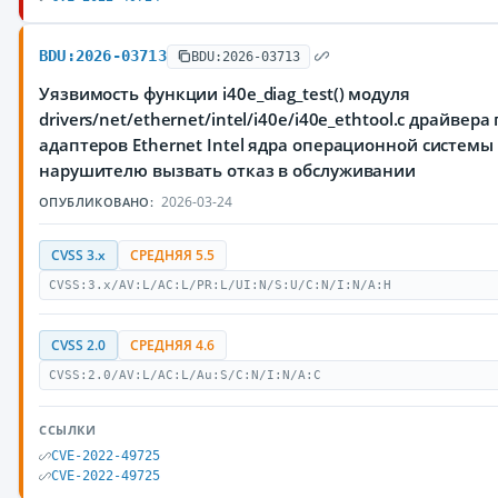
BDU:2026-03713
BDU:2026-03713
Уязвимость функции i40e_diag_test() модуля
drivers/net/ethernet/intel/i40e/i40e_ethtool.c драйве
адаптеров Ethernet Intel ядра операционной системы
нарушителю вызвать отказ в обслуживании
2026-03-24
ОПУБЛИКОВАНО:
CVSS 3.x
СРЕДНЯЯ 5.5
CVSS:3.x/AV:L/AC:L/PR:L/UI:N/S:U/C:N/I:N/A:H
CVSS 2.0
СРЕДНЯЯ 4.6
CVSS:2.0/AV:L/AC:L/Au:S/C:N/I:N/A:C
ССЫЛКИ
CVE-2022-49725
CVE-2022-49725