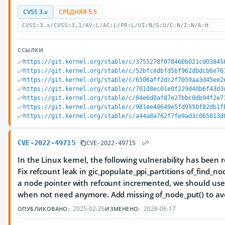
CVSS 3.x
СРЕДНЯЯ 5.5
CVSS:3.x/CVSS:3.1/AV:L/AC:L/PR:L/UI:N/S:U/C:N/I:N/A:H
ССЫЛКИ
https://git.kernel.org/stable/c/3755278f078460b021cd03845
https://git.kernel.org/stable/c/52bfcedbfd5bf962dbdcb6e76
https://git.kernel.org/stable/c/6506aff2dc2f7059aa3d45ee2
https://git.kernel.org/stable/c/701d8ec01e0f229d4db6f43d3
https://git.kernel.org/stable/c/84e6d0af87e27bbc0db94f2e7
https://git.kernel.org/stable/c/981ee40649e5fd9550f82db1f
https://git.kernel.org/stable/c/a44a8a762f7fe9ad3c065813d
CVE-2022-49715
CVE-2022-49715
In the Linux kernel, the following vulnerability has been r
Fix refcount leak in gic_populate_ppi_partitions of_find_n
a node pointer with refcount incremented, we should use 
when not need anymore. Add missing of_node_put() to avo
2025-02-26
2026-06-17
ОПУБЛИКОВАНО:
ИЗМЕНЕНО: