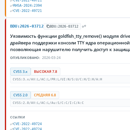
CVE-2022-49721
RHSA-2024:2394
CVE-2022-49721
BDU:2026-03712
BDU:2026-03712
Уязвимость функции goldfish_tty_remove() модуля drivers
драйвера поддержки консоли TTY ядра операционной 
позволяющая нарушителю получить доступ к защи
2026-03-24
ОПУБЛИКОВАНО:
CVSS 3.x
ВЫСОКАЯ 7.8
CVSS:3.x/AV:L/AC:L/PR:L/UI:N/S:U/C:H/I:H/A:H
CVSS 2.0
СРЕДНЯЯ 6.8
CVSS:2.0/AV:L/AC:L/Au:S/C:C/I:C/A:C
ССЫЛКИ
CVE-2022-49724
CVE-2022-49724