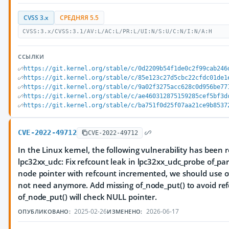
CVSS 3.x
СРЕДНЯЯ 5.5
CVSS:3.x/CVSS:3.1/AV:L/AC:L/PR:L/UI:N/S:U/C:N/I:N/A:H
ССЫЛКИ
https://git.kernel.org/stable/c/0d2209b54f1de0c2f99cab246
https://git.kernel.org/stable/c/85e123c27d5cbc22cfdc01de1
https://git.kernel.org/stable/c/9a02f3275acc628c0d956be77
https://git.kernel.org/stable/c/ae460312875159285cef5bf3d
https://git.kernel.org/stable/c/ba751f0d25f07aa21ce9b8537
CVE-2022-49712
CVE-2022-49712
In the Linux kernel, the following vulnerability has been r
lpc32xx_udc: Fix refcount leak in lpc32xx_udc_probe of_pa
node pointer with refcount incremented, we should use o
not need anymore. Add missing of_node_put() to avoid ref
of_node_put() will check NULL pointer.
2025-02-26
2026-06-17
ОПУБЛИКОВАНО:
ИЗМЕНЕНО: