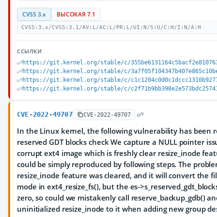
CVSS 3.x
ВЫСОКАЯ 7.1
CVSS:3.x/CVSS:3.1/AV:L/AC:L/PR:L/UI:N/S:U/C:H/I:N/A:H
ССЫЛКИ
https://git.kernel.org/stable/c/355be6131164c5bacf2e81076
https://git.kernel.org/stable/c/3a7f05f104347b407e865c10b
https://git.kernel.org/stable/c/c1c1204c0d0c1dccc1310b927
https://git.kernel.org/stable/c/c2f71b9bb398e2e573bdc2574
CVE-2022-49707
CVE-2022-49707
In the Linux kernel, the following vulnerability has been 
reserved GDT blocks check We capture a NULL pointer iss
corrupt ext4 image which is freshly clear resize_inode feat
could be simply reproduced by following steps. The proble
resize_inode feature was cleared, and it will convert the 
mode in ext4_resize_fs(), but the es->s_reserved_gdt_bloc
zero, so could we mistakenly call reserve_backup_gdb() a
uninitialized resize_inode to it when adding new group de