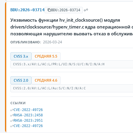
BDU:2026-03714
BDU:2026-03714
Уязвимость функции hv_init_clocksource() модуля
drivers/clocksource/hyperv_timer.c ядра операционной 
позволяющая нарушителю вызвать отказ в обслужи
2026-03-24
ОПУБЛИКОВАНО:
CVSS 3.x
СРЕДНЯЯ 5.5
CVSS:3.x/AV:L/AC:L/PR:L/UI:N/S:U/C:N/I:N/A:H
CVSS 2.0
СРЕДНЯЯ 4.6
CVSS:2.0/AV:L/AC:L/Au:S/C:N/I:N/A:C
ССЫЛКИ
CVE-2022-49726
RHSA-2023:2458
RHSA-2023:2951
CVE-2022-49726