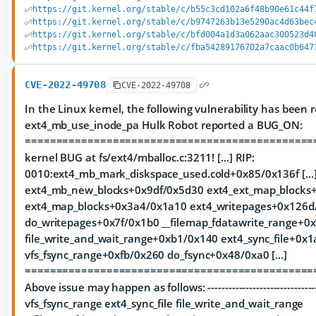
https://git.kernel.org/stable/c/b55c3cd102a6f48b90e61c44f
https://git.kernel.org/stable/c/b9747263b13e5290ac4d63bec
https://git.kernel.org/stable/c/bfd004a1d3a062aac300523d4
https://git.kernel.org/stable/c/fba54289176702a7caac0b647
CVE-2022-49708
CVE-2022-49708
In the Linux kernel, the following vulnerability has been r
ext4_mb_use_inode_pa Hulk Robot reported a BUG_ON:
==============================================
kernel BUG at fs/ext4/mballoc.c:3211! [...] RIP:
0010:ext4_mb_mark_diskspace_used.cold+0x85/0x136f [...] 
ext4_mb_new_blocks+0x9df/0x5d30 ext4_ext_map_blocks
ext4_map_blocks+0x3a4/0x1a10 ext4_writepages+0x126d
do_writepages+0x7f/0x1b0 __filemap_fdatawrite_range+0
file_write_and_wait_range+0xb1/0x140 ext4_sync_file+0x
vfs_fsync_range+0xfb/0x260 do_fsync+0x48/0xa0 [...]
==============================================
Above issue may happen as follows: -------------------------------
vfs_fsync_range ext4_sync_file file_write_and_wait_range