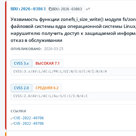
BDU:2026-03863
BDU:2026-03863
Уязвимость функции zonefs_i_size_write() модуля fs/zo
файловой системы ядра операционной системы Linu
нарушителю получить доступ к защищаемой информ
отказ в обслуживании
2026-03-25
ОПУБЛИКОВАНО:
CVSS 3.x
ВЫСОКАЯ 7.1
CVSS:3.x/AV:L/AC:L/PR:L/UI:N/S:U/C:H/I:N/A:H
CVSS 2.0
СРЕДНЯЯ 6.2
CVSS:2.0/AV:L/AC:L/Au:S/C:C/I:N/A:C
ССЫЛКИ
CVE-2022-49706
CVE-2022-49706