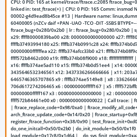
CPU: 0 PID: 165 at kernel/trace/ftrace.c:2085 ftrace_bug
linked in: test_ftrace(+) | CPU: 0 PID: 165 Comm: insmod N
00002-g4d9ead8b45ce #13 | Hardware name: linux,dummy-
60400005 (nZCv daif +PAN -UAO -TCO -DIT -SSBS BTYPE=--) 
ftrace_bug+0x280/0x2b0 | lr : ftrace_bug+0x280/0x2b0 | s
x29: ffff80000839ba00 x28: 0000000000000000 x27: ffff8
ffffb37493994180 x25: ffffb374b0991c28 x24: ffffb374b0d
00000000ffffffea x22: ffffb374afcc33b0 x21: ffffb374b08f9c
ffff572b8462c000 x19: ffffb374b08f9000 x18: fffffffffffffff
x16: ffffb374ae5ad110 x15: ffffb374b0d51ee4 | x14: 000
3435646532346561 x12: 3437336266666666 | x11: 203a
6465746365707865 x9 : ffffb374ae5149e8 | x8 : 3362666
706d617274206465 x6 : 00000000fffff167 | x5 : ffff572bff
00000000fffff167 x3 : 0000000000000000 | x2 : 00000000
ffff572b84461e00 x0 : 0000000000000022 | Call trace: |
| ftrace_replace_code+0x98/0xa0 | ftrace_modify_all_cod
arch_ftrace_update_code+0x14/0x20 | ftrace_startup+0xf
register_ftrace_function+0x38/0x90 | test_ftrace_init+0xd0
do_one_initcall+0x50/0x2b0 | do_init_module+0x50/0x1f0
load_module+0x17c8/0x1d64 | __do_sys_finit_module+0xa