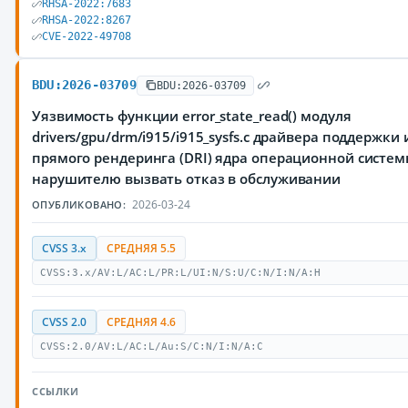
RHSA-2022:7683
RHSA-2022:8267
CVE-2022-49708
BDU:2026-03709
BDU:2026-03709
Уязвимость функции error_state_read() модуля
drivers/gpu/drm/i915/i915_sysfs.c драйвера поддержк
прямого рендеринга (DRI) ядра операционной систем
нарушителю вызвать отказ в обслуживании
2026-03-24
ОПУБЛИКОВАНО:
CVSS 3.x
СРЕДНЯЯ 5.5
CVSS:3.x/AV:L/AC:L/PR:L/UI:N/S:U/C:N/I:N/A:H
CVSS 2.0
СРЕДНЯЯ 4.6
CVSS:2.0/AV:L/AC:L/Au:S/C:N/I:N/A:C
ССЫЛКИ