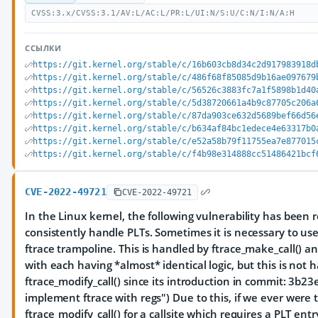
CVSS:3.x/CVSS:3.1/AV:L/AC:L/PR:L/UI:N/S:U/C:N/I:N/A:H
ССЫЛКИ
https://git.kernel.org/stable/c/16b603cb8d34c2d917983918d
https://git.kernel.org/stable/c/486f68f85085d9b16ae097679
https://git.kernel.org/stable/c/56526c3883fc7a1f5898b1d40
https://git.kernel.org/stable/c/5d38720661a4b9c87705c206a
https://git.kernel.org/stable/c/87da903ce632d5689bef66d56
https://git.kernel.org/stable/c/b634af84bc1edece4e63317b0
https://git.kernel.org/stable/c/e52a58b79f11755ea7e877015
https://git.kernel.org/stable/c/f4b98e314888cc51486421bcf
CVE-2022-49721
CVE-2022-49721
In the Linux kernel, the following vulnerability has been r
consistently handle PLTs. Sometimes it is necessary to use 
ftrace trampoline. This is handled by ftrace_make_call() a
with each having *almost* identical logic, but this is not 
ftrace_modify_call() since its introduction in commit: 3b
implement ftrace with regs") Due to this, if we ever were t
ftrace_modify_call() for a callsite which requires a PLT ent