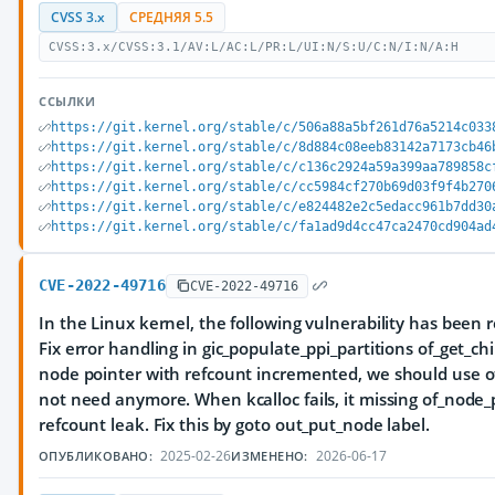
CVSS 3.x
СРЕДНЯЯ 5.5
CVSS:3.x/CVSS:3.1/AV:L/AC:L/PR:L/UI:N/S:U/C:N/I:N/A:H
ССЫЛКИ
https://git.kernel.org/stable/c/506a88a5bf261d76a5214c033
https://git.kernel.org/stable/c/8d884c08eeb83142a7173cb46
https://git.kernel.org/stable/c/c136c2924a59a399aa789858c
https://git.kernel.org/stable/c/cc5984cf270b69d03f9f4b270
https://git.kernel.org/stable/c/e824482e2c5edacc961b7dd30
https://git.kernel.org/stable/c/fa1ad9d4cc47ca2470cd904ad
CVE-2022-49716
CVE-2022-49716
In the Linux kernel, the following vulnerability has been r
Fix error handling in gic_populate_ppi_partitions of_get_c
node pointer with refcount incremented, we should use o
not need anymore. When kcalloc fails, it missing of_node_p
refcount leak. Fix this by goto out_put_node label.
2025-02-26
2026-06-17
ОПУБЛИКОВАНО:
ИЗМЕНЕНО: