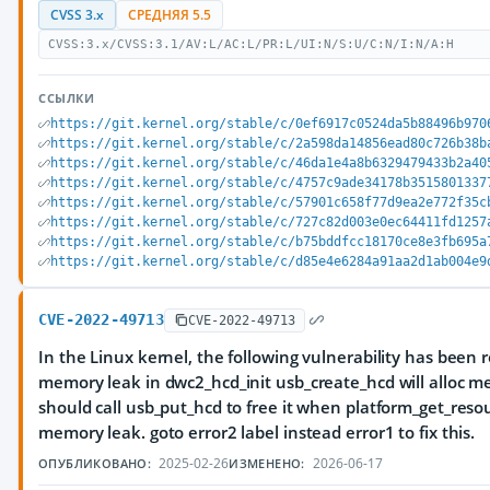
CVSS 3.x
СРЕДНЯЯ 5.5
CVSS:3.x/CVSS:3.1/AV:L/AC:L/PR:L/UI:N/S:U/C:N/I:N/A:H
ССЫЛКИ
https://git.kernel.org/stable/c/0ef6917c0524da5b88496b970
https://git.kernel.org/stable/c/2a598da14856ead80c726b38b
https://git.kernel.org/stable/c/46da1e4a8b6329479433b2a40
https://git.kernel.org/stable/c/4757c9ade34178b3515801337
https://git.kernel.org/stable/c/57901c658f77d9ea2e772f35c
https://git.kernel.org/stable/c/727c82d003e0ec64411fd1257
https://git.kernel.org/stable/c/b75bddfcc18170ce8e3fb695a
https://git.kernel.org/stable/c/d85e4e6284a91aa2d1ab004e9
CVE-2022-49713
CVE-2022-49713
In the Linux kernel, the following vulnerability has been r
memory leak in dwc2_hcd_init usb_create_hcd will alloc m
should call usb_put_hcd to free it when platform_get_resour
memory leak. goto error2 label instead error1 to fix this.
2025-02-26
2026-06-17
ОПУБЛИКОВАНО:
ИЗМЕНЕНО: