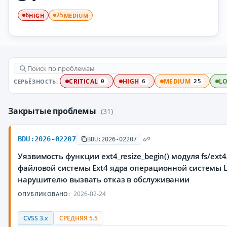
HIGH
MEDIUM
6
25
СЕРЬЁЗНОСТЬ:
CRITICAL
HIGH
MEDIUM
L
0
6
25
Закрытые проблемы
(31)
BDU:2026-02207
BDU:2026-02207
Уязвимость функции ext4_resize_begin() модуля fs/ext4
файловой системы Ext4 ядра операционной системы 
нарушителю вызвать отказ в обслуживании
2026-02-24
ОПУБЛИКОВАНО:
CVSS 3.x
СРЕДНЯЯ 5.5