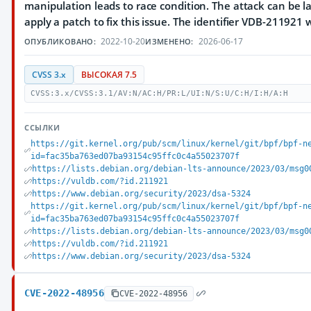
manipulation leads to race condition. The attack can be 
apply a patch to fix this issue. The identifier VDB-211921 w
2022-10-20
2026-06-17
ОПУБЛИКОВАНО:
ИЗМЕНЕНО:
CVSS 3.x
ВЫСОКАЯ 7.5
CVSS:3.x/CVSS:3.1/AV:N/AC:H/PR:L/UI:N/S:U/C:H/I:H/A:H
ССЫЛКИ
https://git.kernel.org/pub/scm/linux/kernel/git/bpf/bpf-n
id=fac35ba763ed07ba93154c95ffc0c4a55023707f
https://lists.debian.org/debian-lts-announce/2023/03/msg0
https://vuldb.com/?id.211921
https://www.debian.org/security/2023/dsa-5324
https://git.kernel.org/pub/scm/linux/kernel/git/bpf/bpf-n
id=fac35ba763ed07ba93154c95ffc0c4a55023707f
https://lists.debian.org/debian-lts-announce/2023/03/msg0
https://vuldb.com/?id.211921
https://www.debian.org/security/2023/dsa-5324
CVE-2022-48956
CVE-2022-48956