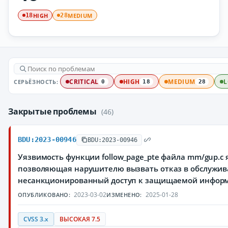
HIGH
MEDIUM
18
28
СЕРЬЁЗНОСТЬ:
CRITICAL
HIGH
MEDIUM
0
18
28
Закрытые проблемы
(46)
BDU:2023-00946
BDU:2023-00946
Уязвимость функции follow_page_pte файла mm/gup.c 
позволяющая нарушителю вызвать отказ в обслужив
несанкционированный доступ к защищаемой инфор
2023-03-02
2025-01-28
ОПУБЛИКОВАНО:
ИЗМЕНЕНО:
CVSS 3.x
ВЫСОКАЯ 7.5