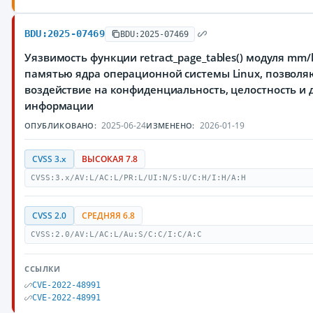
BDU:2025-07469
BDU:2025-07469
Уязвимость функции retract_page_tables() модуля mm
памятью ядра операционной системы Linux, позвол
воздействие на конфиденциальность, целостность и
информации
2025-06-24
2026-01-19
ОПУБЛИКОВАНО:
ИЗМЕНЕНО:
CVSS 3.x
ВЫСОКАЯ 7.8
CVSS:3.x/AV:L/AC:L/PR:L/UI:N/S:U/C:H/I:H/A:H
CVSS 2.0
СРЕДНЯЯ 6.8
CVSS:2.0/AV:L/AC:L/Au:S/C:C/I:C/A:C
ССЫЛКИ
CVE-2022-48991
CVE-2022-48991