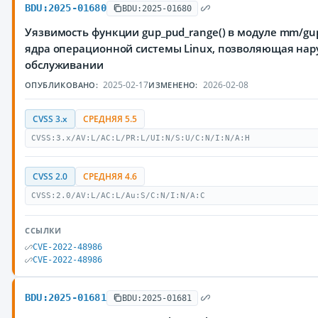
BDU:2025-01680
BDU:2025-01680
Уязвимость функции gup_pud_range() в модуле mm/g
ядра операционной системы Linux, позволяющая нар
обслуживании
2025-02-17
2026-02-08
ОПУБЛИКОВАНО:
ИЗМЕНЕНО:
CVSS 3.x
СРЕДНЯЯ 5.5
CVSS:3.x/AV:L/AC:L/PR:L/UI:N/S:U/C:N/I:N/A:H
CVSS 2.0
СРЕДНЯЯ 4.6
CVSS:2.0/AV:L/AC:L/Au:S/C:N/I:N/A:C
ССЫЛКИ
CVE-2022-48986
CVE-2022-48986
BDU:2025-01681
BDU:2025-01681