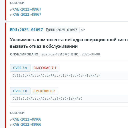
ССЫЛКИ
CVE-2022-48967
CVE-2022-48967
BDU:2025-01697
BDU:2025-01697
Уязвимость компонента net ядра операционной сис
вызвать отказ в обслуживании
2025-02-17
2026-04-08
ОПУБЛИКОВАНО:
ИЗМЕНЕНО:
CVSS 3.x
ВЫСОКАЯ 7.1
CVSS:3.x/AV:L/AC:L/PR:L/UI:N/S:U/C:H/I:N/A:H
CVSS 2.0
СРЕДНЯЯ 6.2
CVSS:2.0/AV:L/AC:L/Au:S/C:C/I:N/A:C
ССЫЛКИ
CVE-2022-48966
CVE-2022-48966