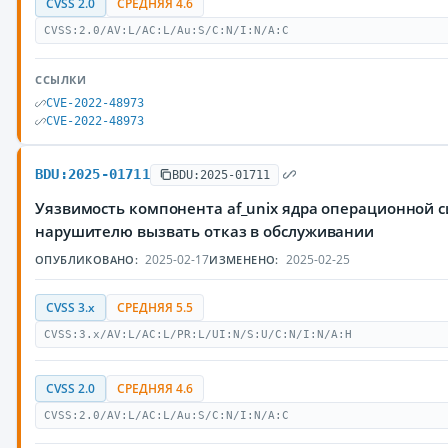
CVSS 2.0
СРЕДНЯЯ 4.6
CVSS:2.0/AV:L/AC:L/Au:S/C:N/I:N/A:C
ССЫЛКИ
CVE-2022-48973
CVE-2022-48973
BDU:2025-01711
BDU:2025-01711
Уязвимость компонента af_unix ядра операционной 
нарушителю вызвать отказ в обслуживании
2025-02-17
2025-02-25
ОПУБЛИКОВАНО:
ИЗМЕНЕНО:
CVSS 3.x
СРЕДНЯЯ 5.5
CVSS:3.x/AV:L/AC:L/PR:L/UI:N/S:U/C:N/I:N/A:H
CVSS 2.0
СРЕДНЯЯ 4.6
CVSS:2.0/AV:L/AC:L/Au:S/C:N/I:N/A:C