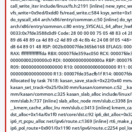
call_write_iter include/linux/fs.h:2191 [inline] new_sync_wr
vfs_write+0x9ed/0xdd0 fs/read_write.c:584 ksys_write+0x1
do_syscall_x64 arch/x86/entry/common.c:50 [inline] do_s
arch/x86/entry/common.c:80 entry_SYSCALL_64_after_hw
0033:0x7fde3588c0d9 Code: 28 00 00 00 75 05 48 83 c4 28 
89 d6 48 89 ca 4d 89 c2 4d 89 c8 4c 8b 4c 24 08 0f 05 <48> 3d 
d8 64 89 01 48 RSP: 002b:00007fde365b6168 EFLAGS: 0
RAX: ffffffffffffffda RBX: 00007fde359ac050 RCX: 00007f
00000000200000c0 RDI: 000000000000000a RBP: 00007
R09: 0000000000000000 R10: 0000000000000000 R11: 0
0000000000000000 R13: 00007fde35acfb1f R14: 00007f
Allocated by task 7618: kasan_save_stack+0x22/0x40 m
kasan_set_track+0x25/0x30 mm/kasan/common.c:52 __kas
mm/kasan/common.c:325 kasan_slab_alloc include/linux/ka
mm/slab.h:737 [inline] slab_alloc_node mm/slub.c:3398 [inl
__kmem_cache_alloc_lru mm/slub.c:3413 [inline] kmem_c
dst_alloc+0x14a/0x1f0 net/core/dst.c:92 ip6_dst_alloc+0x
ip6_rt_pcpu_alloc net/ipv6/route.c:1369 [inline] rt6_make_
ip6_pol_route+0x901/0x1190 net/ipv6/route.c:2254 pol_lo