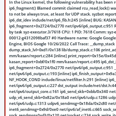
In the Linux kernel, the following vulnerability has been r
ip6_fragment() Blamed commit claimed rcu_read_lock() was 
to not be always true, at least for UDP stack. syzbot repo
ip6_dst_idev include/net/ip6_fib.h:245 [inline] BUG: KASAN:
ip6_fragment+0x2724/0x2770 net/ipv6/ip6_output.c:951 Re
by task syz-executor.3/7618 CPU: 1 PID: 7618 Comm: syz-ex
00012-g4312098baf37 #0 Hardware name: Google Googl
Engine, BIOS Google 10/26/2022 Call Trace:
__dump_stack l
dump_stack_lvl+0xd1/0x138 lib/dump_stack.c:106 print_ad
mm/kasan/report.c:284 [inline] print_report+0x15e/0x45
kasan_report+0xbf/0x1f0 mm/kasan/report.c:495 ip6_dst_id
ip6_fragment+0x2724/0x2770 net/ipv6/ip6_output.c:951 __
net/ipv6/ip6_output.c:193 [inline] ip6_finish_output+0x9
NF_HOOK_COND include/linux/netfilter.h:291 [inline] ip
net/ipv6/ip6_output.c:227 dst_output include/net/dst.h:44
net/ipv6/output_core.c:161 ip6_send_skb+0xbb/0x340 net
udp_v6_send_skb+0x82a/0x18a0 net/ipv6/udp.c:1286 ud
net/ipv6/udp.c:1313 udpv6_sendmsg+0x18da/0x2c80 net/
inet6_sendmsg+0x9d/0xe0 net/ipv6/af_inet6.c:665 sock_se
sock_sendmsg+0xd3/0x120 net/socket.c:734 sock_write_it