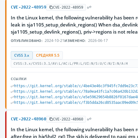
CVE-2022-48959
CVE-2022-48959
In the Linux kernel, the following vulnerability has been 
leak in sja1105_setup_devlink_regions() When dsa_devlink_
sja1105_setup_devlink_regions(), priv->regions is not relea
2024-10-21
2026-06-17
ОПУБЛИКОВАНО:
ИЗМЕНЕНО:
CVSS 3.x
СРЕДНЯЯ 5.5
CVSS:3.x/CVSS:3.1/AV:L/AC:L/PR:L/UI:N/S:U/C:N/I:N/A:H
ССЫЛКИ
https://git.kernel.org/stable/c/4be43e46c3f945fc7dd9e23c7
https://git.kernel.org/stable/c/78a9ea43fc1a7c06a420b132d
https://git.kernel.org/stable/c/e5e59629654b8826f0167dae4
https://git.kernel.org/stable/c/f3b5dda26cd0535aac09ed09c
CVE-2022-48960
CVE-2022-48960
In the Linux kernel, the following vulnerability has been re
after-free in hix5hd2_rx() The skb is delivered to napi_gro_r