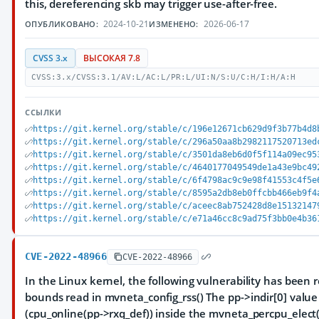
this, dereferencing skb may trigger use-after-free.
2024-10-21
2026-06-17
ОПУБЛИКОВАНО:
ИЗМЕНЕНО:
CVSS 3.x
ВЫСОКАЯ 7.8
CVSS:3.x/CVSS:3.1/AV:L/AC:L/PR:L/UI:N/S:U/C:H/I:H/A:H
ССЫЛКИ
https://git.kernel.org/stable/c/196e12671cb629d9f3b77b4d8
https://git.kernel.org/stable/c/296a50aa8b2982117520713ed
https://git.kernel.org/stable/c/3501da8eb6d0f5f114a09ec95
https://git.kernel.org/stable/c/4640177049549de1a43e9bc49
https://git.kernel.org/stable/c/6f4798ac9c9e98f41553c4f5e
https://git.kernel.org/stable/c/8595a2db8eb0ffcbb466eb9f4
https://git.kernel.org/stable/c/aceec8ab752428d8e15132147
https://git.kernel.org/stable/c/e71a46cc8c9ad75f3bb0e4b36
CVE-2022-48966
CVE-2022-48966
In the Linux kernel, the following vulnerability has been 
bounds read in mvneta_config_rss() The pp->indir[0] value c
(cpu_online(pp->rxq_def)) inside the mvneta_percpu_elect