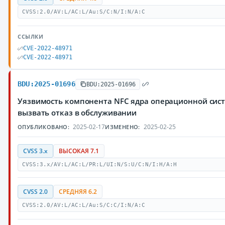
CVSS:2.0/AV:L/AC:L/Au:S/C:N/I:N/A:C
ССЫЛКИ
CVE-2022-48971
CVE-2022-48971
BDU:2025-01696
BDU:2025-01696
Уязвимость компонента NFC ядра операционной сис
вызвать отказ в обслуживании
2025-02-17
2025-02-25
ОПУБЛИКОВАНО:
ИЗМЕНЕНО:
CVSS 3.x
ВЫСОКАЯ 7.1
CVSS:3.x/AV:L/AC:L/PR:L/UI:N/S:U/C:N/I:H/A:H
CVSS 2.0
СРЕДНЯЯ 6.2
CVSS:2.0/AV:L/AC:L/Au:S/C:C/I:N/A:C