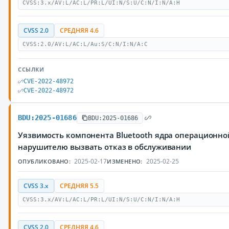
CVSS:3.x/AV:L/AC:L/PR:L/UI:N/S:U/C:N/I:N/A:H
CVSS 2.0
СРЕДНЯЯ 4.6
CVSS:2.0/AV:L/AC:L/Au:S/C:N/I:N/A:C
ССЫЛКИ
CVE-2022-48972
CVE-2022-48972
BDU:2025-01686
BDU:2025-01686
Уязвимость компонента Bluetooth ядра операционно
нарушителю вызвать отказ в обслуживании
2025-02-17
2025-02-25
ОПУБЛИКОВАНО:
ИЗМЕНЕНО:
CVSS 3.x
СРЕДНЯЯ 5.5
CVSS:3.x/AV:L/AC:L/PR:L/UI:N/S:U/C:N/I:N/A:H
CVSS 2.0
СРЕДНЯЯ 4.6