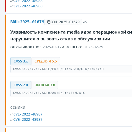
CVE-2022-48988
CVE-2022-48988
BDU:2025-01679
BDU:2025-01679
Уязвимость компонента media ядра операционной си
нарушителю вызвать отказ в обслуживании
2025-02-17
2025-02-25
ОПУБЛИКОВАНО:
ИЗМЕНЕНО:
CVSS 3.x
СРЕДНЯЯ 5.5
CVSS:3.x/AV:L/AC:L/PR:L/UI:N/S:U/C:N/I:N/A:H
CVSS 2.0
НИЗКАЯ 3.8
CVSS:2.0/AV:L/AC:H/Au:S/C:N/I:N/A:C
ССЫЛКИ
CVE-2022-48987
CVE-2022-48987