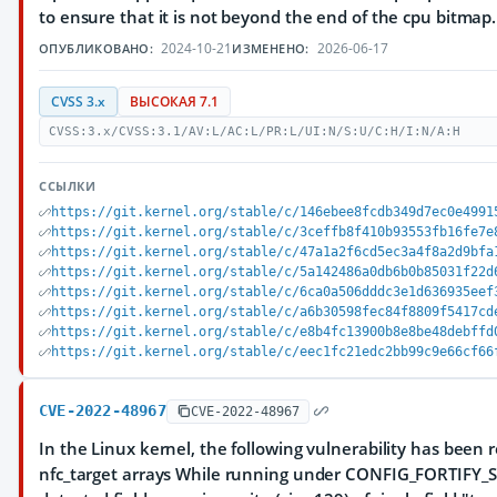
to ensure that it is not beyond the end of the cpu bitmap.
2024-10-21
2026-06-17
ОПУБЛИКОВАНО:
ИЗМЕНЕНО:
CVSS 3.x
ВЫСОКАЯ 7.1
CVSS:3.x/CVSS:3.1/AV:L/AC:L/PR:L/UI:N/S:U/C:H/I:N/A:H
ССЫЛКИ
https://git.kernel.org/stable/c/146ebee8fcdb349d7ec0e4991
https://git.kernel.org/stable/c/3ceffb8f410b93553fb16fe7e
https://git.kernel.org/stable/c/47a1a2f6cd5ec3a4f8a2d9bfa
https://git.kernel.org/stable/c/5a142486a0db6b0b85031f22d
https://git.kernel.org/stable/c/6ca0a506dddc3e1d636935eef
https://git.kernel.org/stable/c/a6b30598fec84f8809f5417cd
https://git.kernel.org/stable/c/e8b4fc13900b8e8be48debffd
https://git.kernel.org/stable/c/eec1fc21edc2bb99c9e66cf66
CVE-2022-48967
CVE-2022-48967
In the Linux kernel, the following vulnerability has been 
nfc_target arrays While running under CONFIG_FORTIFY_S