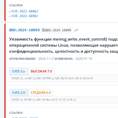
ССЫЛКИ
CVE-2022-48962
CVE-2022-48962
BDU:2024-10099
BDU:2024-10099
Уязвимость функции memcg_write_event_control() по
операционной системы Linux, позволяющая нарушите
конфиденциальность, целостность и доступность з
2024-11-21
2026-01-19
ОПУБЛИКОВАНО:
ИЗМЕНЕНО:
CVSS 3.x
ВЫСОКАЯ 7.0
CVSS:3.x/AV:L/AC:H/PR:L/UI:N/S:U/C:H/I:H/A:H
CVSS 2.0
СРЕДНЯЯ 6.0
CVSS:2.0/AV:L/AC:H/Au:S/C:C/I:C/A:C
ССЫЛКИ