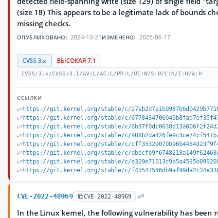
detected field-spanning write (size 129) of single field "ta
(size 18) This appears to be a legitimate lack of bounds c
missing checks.
2024-10-21
2026-06-17
ОПУБЛИКОВАНО:
ИЗМЕНЕНО:
CVSS 3.x
ВЫСОКАЯ 7.1
CVSS:3.x/CVSS:3.1/AV:L/AC:L/PR:L/UI:N/S:U/C:N/I:H/A:H
ССЫЛКИ
https://git.kernel.org/stable/c/27eb2d7a1b9987b6d0429b771
https://git.kernel.org/stable/c/6778434706940b8fad7ef35f4
https://git.kernel.org/stable/c/6b37f0dc0638d13a006f2f24d
https://git.kernel.org/stable/c/908b2da426fe9c3ce74cf541b
https://git.kernel.org/stable/c/cff35329070b96b4484d23f9f
https://git.kernel.org/stable/c/dbdcfb9f6748218a149f62468
https://git.kernel.org/stable/c/e329e71013c9b5a4535b09920
https://git.kernel.org/stable/c/f41547546db9af99da2c34e33
CVE-2022-48969
CVE-2022-48969
In the Linux kernel, the following vulnerability has been 