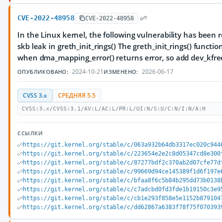
CVE-2022-48958
CVE-2022-48958
In the Linux kernel, the following vulnerability has been r
skb leak in greth_init_rings() The greth_init_rings() functi
when dma_mapping_error() returns error, so add dev_kfree_s
2024-10-21
2026-06-17
ОПУБЛИКОВАНО:
ИЗМЕНЕНО:
CVSS 3.x
СРЕДНЯЯ 5.5
CVSS:3.x/CVSS:3.1/AV:L/AC:L/PR:L/UI:N/S:U/C:N/I:N/A:H
ССЫЛКИ
https://git.kernel.org/stable/c/063a932b64db3317ec020c944
https://git.kernel.org/stable/c/223654e2e2c8d05347cd8e300
https://git.kernel.org/stable/c/87277bdf2c370ab2d07cfe77d
https://git.kernel.org/stable/c/99669d94ce145389f1d6f197e
https://git.kernel.org/stable/c/bfaa8f6c5b84b295dd73b0138
https://git.kernel.org/stable/c/c7adcbd0fd3fde1b19150c3e9
https://git.kernel.org/stable/c/cb1e293f858e5e1152b879104
https://git.kernel.org/stable/c/dd62867a6383f78f75f070393