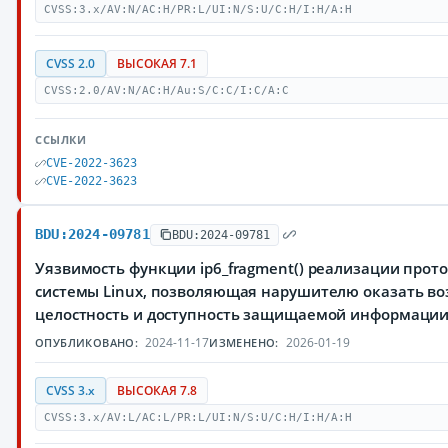
CVSS:3.x/AV:N/AC:H/PR:L/UI:N/S:U/C:H/I:H/A:H
CVSS 2.0
ВЫСОКАЯ 7.1
CVSS:2.0/AV:N/AC:H/Au:S/C:C/I:C/A:C
ССЫЛКИ
CVE-2022-3623
CVE-2022-3623
BDU:2024-09781
BDU:2024-09781
Уязвимость функции ip6_fragment() реализации прот
системы Linux, позволяющая нарушителю оказать во
целостность и доступность защищаемой информаци
2024-11-17
2026-01-19
ОПУБЛИКОВАНО:
ИЗМЕНЕНО:
CVSS 3.x
ВЫСОКАЯ 7.8
CVSS:3.x/AV:L/AC:L/PR:L/UI:N/S:U/C:H/I:H/A:H