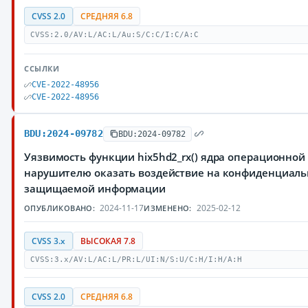
CVSS 2.0
СРЕДНЯЯ 6.8
CVSS:2.0/AV:L/AC:L/Au:S/C:C/I:C/A:C
ССЫЛКИ
CVE-2022-48956
CVE-2022-48956
BDU:2024-09782
BDU:2024-09782
Уязвимость функции hix5hd2_rx() ядра операционной
нарушителю оказать воздействие на конфиденциальн
защищаемой информации
2024-11-17
2025-02-12
ОПУБЛИКОВАНО:
ИЗМЕНЕНО:
CVSS 3.x
ВЫСОКАЯ 7.8
CVSS:3.x/AV:L/AC:L/PR:L/UI:N/S:U/C:H/I:H/A:H
CVSS 2.0
СРЕДНЯЯ 6.8