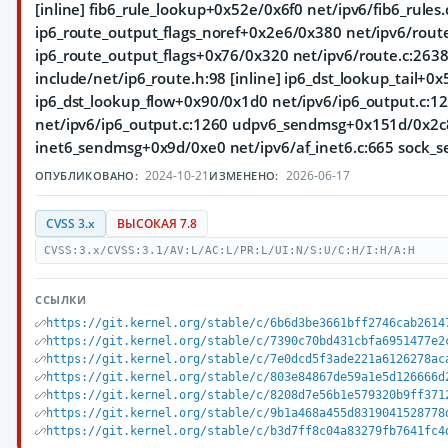
[inline] fib6_rule_lookup+0x52e/0x6f0 net/ipv6/fib6_rules.
ip6_route_output_flags_noref+0x2e6/0x380 net/ipv6/rout
ip6_route_output_flags+0x76/0x320 net/ipv6/route.c:2638
include/net/ip6_route.h:98 [inline] ip6_dst_lookup_tail+
ip6_dst_lookup_flow+0x90/0x1d0 net/ipv6/ip6_output.c:1
net/ipv6/ip6_output.c:1260 udpv6_sendmsg+0x151d/0x2c8
inet6_sendmsg+0x9d/0xe0 net/ipv6/af_inet6.c:665 sock_se
2024-10-21
2026-06-17
ОПУБЛИКОВАНО:
ИЗМЕНЕНО:
CVSS 3.x
ВЫСОКАЯ 7.8
CVSS:3.x/CVSS:3.1/AV:L/AC:L/PR:L/UI:N/S:U/C:H/I:H/A:H
ССЫЛКИ
https://git.kernel.org/stable/c/6b6d3be3661bff2746cab2614
https://git.kernel.org/stable/c/7390c70bd431cbfa6951477e2
https://git.kernel.org/stable/c/7e0dcd5f3ade221a6126278ac
https://git.kernel.org/stable/c/803e84867de59a1e5d126666d
https://git.kernel.org/stable/c/8208d7e56b1e579320b9ff371
https://git.kernel.org/stable/c/9b1a468a455d8319041528778
https://git.kernel.org/stable/c/b3d7ff8c04a83279fb7641fc4