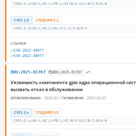
CVSS:3.x/AV:L/AC:L/PR:L/UI:N/S:U/C:N/I:N/A:H
CVSS 2.0
СРЕДНЯЯ 6.2
CVSS:2.0/AV:L/AC:L/Au:S/C:C/I:N/A:C
ССЫЛКИ
CVE-2022-48977
CVE-2022-48977
BDU:2025-01707
BDU:2025-01707
Уязвимость компонента gpio ядра операционной си
вызвать отказ в обслуживании
2025-02-17
2025-02-25
ОПУБЛИКОВАНО:
ИЗМЕНЕНО:
CVSS 3.x
СРЕДНЯЯ 5.5
CVSS:3.x/AV:L/AC:L/PR:L/UI:N/S:U/C:N/I:N/A:H