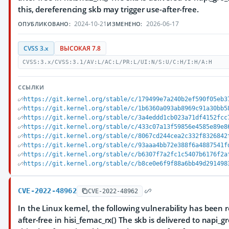
this, dereferencing skb may trigger use-after-free.
2024-10-21
2026-06-17
ОПУБЛИКОВАНО:
ИЗМЕНЕНО:
CVSS 3.x
ВЫСОКАЯ 7.8
CVSS:3.x/CVSS:3.1/AV:L/AC:L/PR:L/UI:N/S:U/C:H/I:H/A:H
ССЫЛКИ
https://git.kernel.org/stable/c/179499e7a240b2ef590f05eb3
https://git.kernel.org/stable/c/1b6360a093ab8969c91a30bb5
https://git.kernel.org/stable/c/3a4eddd1cb023a71df4152fcc
https://git.kernel.org/stable/c/433c07a13f59856e4585e89e8
https://git.kernel.org/stable/c/8067cd244cea2c332f8326842
https://git.kernel.org/stable/c/93aaa4bb72e388f6a4887541f
https://git.kernel.org/stable/c/b6307f7a2fc1c5407b6176f2a
https://git.kernel.org/stable/c/b8ce0e6f9f88a6bb49d291498
CVE-2022-48962
CVE-2022-48962
In the Linux kernel, the following vulnerability has been re
after-free in hisi_femac_rx() The skb is delivered to napi_gr