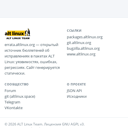
ССЫЛКИ
packages.altlinux.org
git.altlinux.org
errata.altlinux.org — открытый
bugzilla.altlinux.org
источник бюллетеней об
www.altlinux.org
исправлениях в пакетах ALT
Linux: уязвимостях, ошибках,
регрессиях. Сайт генерируется
статически.
СООБЩЕСТВО
О ПРОЕКТЕ
Forum
JSON API
git (altlinux.space)
Исходники
Telegram
VKontakte
© 2026 ALT Linux Team. Лицензия GNU AGPL v3.