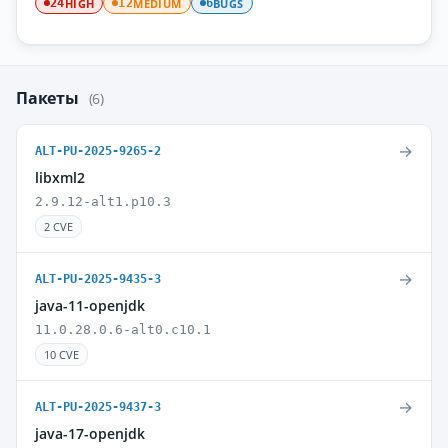
HIGH
MEDIUM
BUGS
24
12
6
Пакеты
(6)
→
ALT-PU-2025-9265-2
libxml2
2.9.12-alt1.p10.3
2 CVE
→
ALT-PU-2025-9435-3
java-11-openjdk
11.0.28.0.6-alt0.c10.1
10 CVE
→
ALT-PU-2025-9437-3
java-17-openjdk