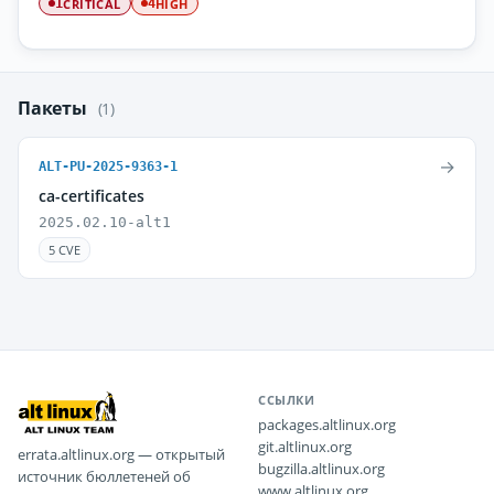
CRITICAL
HIGH
1
4
Пакеты
(1)
→
ALT-PU-2025-9363-1
ca-certificates
2025.02.10-alt1
5 CVE
ССЫЛКИ
packages.altlinux.org
git.altlinux.org
errata.altlinux.org — открытый
bugzilla.altlinux.org
источник бюллетеней об
www.altlinux.org