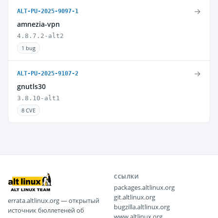
→
ALT-PU-2025-9097-1
amnezia-vpn
4.8.7.2-alt2
1 bug
→
ALT-PU-2025-9107-2
gnutls30
3.8.10-alt1
8 CVE
ССЫЛКИ
packages.altlinux.org
git.altlinux.org
errata.altlinux.org — открытый
bugzilla.altlinux.org
источник бюллетеней об
www.altlinux.org