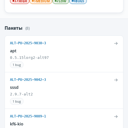
HIGH
MEDIUM
LOW
BUGS
17
5
2
6
Пакеты
(8)
→
ALT-PU-2025-9030-3
apt
0.5.15lorg2-alt97
1 bug
→
ALT-PU-2025-9042-3
sssd
2.9.7-alt2
1 bug
→
ALT-PU-2025-9089-1
kf6-kio