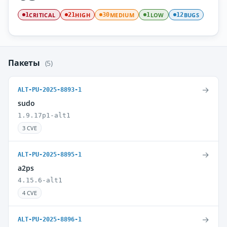
CRITICAL
HIGH
MEDIUM
LOW
BUGS
1
21
30
1
12
Пакеты
(5)
→
ALT-PU-2025-8893-1
sudo
1.9.17p1-alt1
3 CVE
→
ALT-PU-2025-8895-1
a2ps
4.15.6-alt1
4 CVE
→
ALT-PU-2025-8896-1