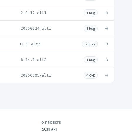
→
2.0.12-alt1
1 bug
→
20250624-alt1
1 bug
→
11.0-alt2
5 bugs
→
8.14.1-alt2
1 bug
→
20250605-alt1
4 CVE
О ПРОЕКТЕ
JSON API