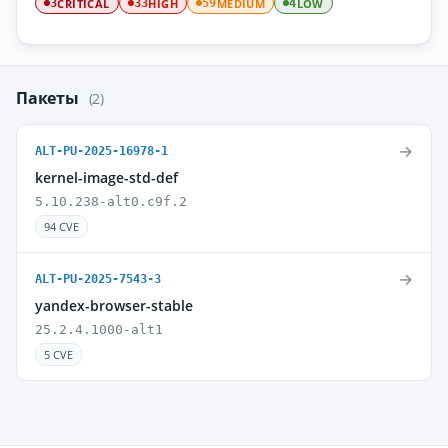
CRITICAL
HIGH
MEDIUM
LOW
3
33
59
4
Пакеты
(2)
→
ALT-PU-2025-16978-1
kernel-image-std-def
5.10.238-alt0.c9f.2
94 CVE
→
ALT-PU-2025-7543-3
yandex-browser-stable
25.2.4.1000-alt1
5 CVE