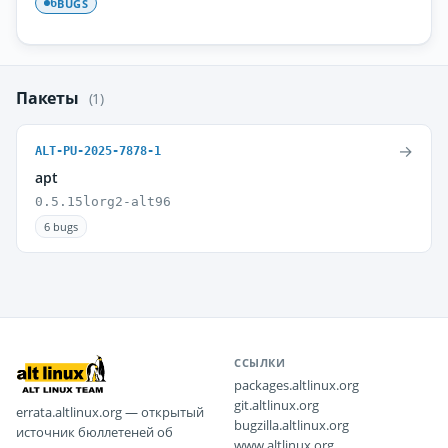
BUGS
6
Пакеты
(1)
→
ALT-PU-2025-7878-1
apt
0.5.15lorg2-alt96
6 bugs
ССЫЛКИ
packages.altlinux.org
git.altlinux.org
errata.altlinux.org — открытый
bugzilla.altlinux.org
источник бюллетеней об
www.altlinux.org