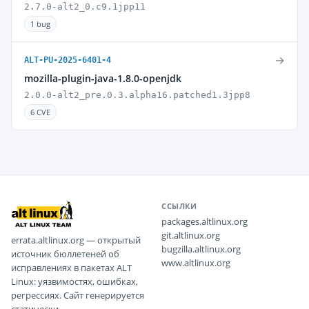
2.7.0-alt2_0.c9.1jpp11
1 bug
→
ALT-PU-2025-6401-4
mozilla-plugin-java-1.8.0-openjdk
2.0.0-alt2_pre.0.3.alpha16.patched1.3jpp8
6 CVE
ССЫЛКИ
packages.altlinux.org
git.altlinux.org
errata.altlinux.org — открытый
bugzilla.altlinux.org
источник бюллетеней об
www.altlinux.org
исправлениях в пакетах ALT
Linux: уязвимостях, ошибках,
регрессиях. Сайт генерируется