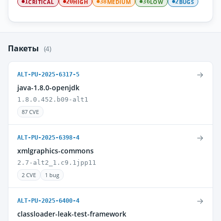
CRITICAL
HIGH
MEDIUM
LOW
BUGS
1
20
38
36
2
Пакеты
(4)
→
ALT-PU-2025-6317-5
java-1.8.0-openjdk
1.8.0.452.b09-alt1
87 CVE
→
ALT-PU-2025-6398-4
xmlgraphics-commons
2.7-alt2_1.c9.1jpp11
2 CVE
1 bug
→
ALT-PU-2025-6400-4
classloader-leak-test-framework