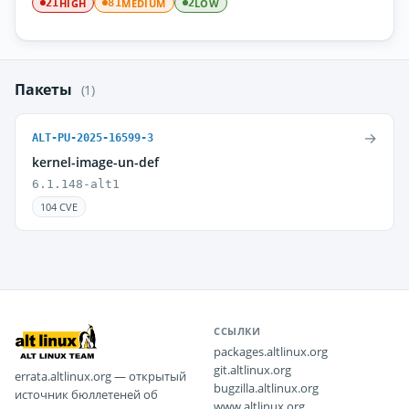
HIGH
MEDIUM
LOW
21
81
2
Пакеты
(1)
→
ALT-PU-2025-16599-3
kernel-image-un-def
6.1.148-alt1
104 CVE
ССЫЛКИ
packages.altlinux.org
git.altlinux.org
errata.altlinux.org — открытый
bugzilla.altlinux.org
источник бюллетеней об
www.altlinux.org