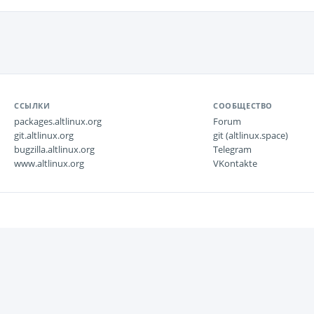
ССЫЛКИ
СООБЩЕСТВО
packages.altlinux.org
Forum
git.altlinux.org
git (altlinux.space)
bugzilla.altlinux.org
Telegram
www.altlinux.org
VKontakte