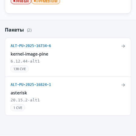
HIGH
MEDIUM
30
109
Пакеты
(2)
→
ALT-PU-2025-16734-6
kernel-image-pine
6.12.44-alt1
138 CVE
→
ALT-PU-2025-16824-1
asterisk
20.15.2-alt1
1 CVE