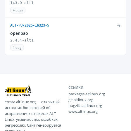
143.0-alt1
4 bugs
→
ALT-PU-2025-16323-5
openbao
2.4.4-alt1
1 bug
ССЫЛКИ
packages.altlinux.org
git.altlinux.org
errata.altlinux.org — открытый
bugzilla.altlinux.org
источник бюллетеней об
www.altlinux.org
исправлениях в пакетах ALT
Linux: уязвимостях, ошибках,
регрессиях. Сайт генерируется