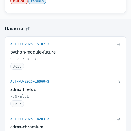
HIGH
BUGS
3
6
Пакеты
(4)
→
ALT-PU-2025-15107-3
python-module-future
0.18.2-alt3
3 CVE
→
ALT-PU-2025-16060-3
admx-firefox
7.6-alt1
1 bug
→
ALT-PU-2025-16203-2
admx-chromium