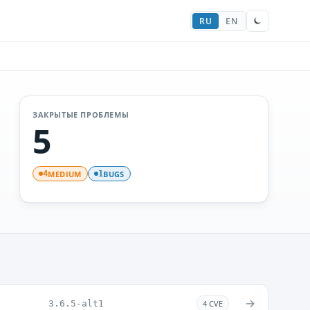
RU
EN
ЗАКРЫТЫЕ ПРОБЛЕМЫ
5
MEDIUM
BUGS
4
1
→
3.6.5-alt1
4 CVE