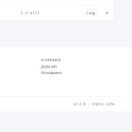
→
1.3-alt1
1 bug
О ПРОЕКТЕ
JSON API
Исходники
v2.2.0 · static site