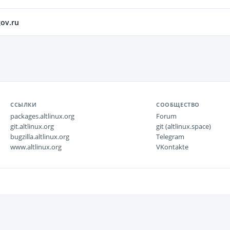
gov.ru
ССЫЛКИ
СООБЩЕСТВО
packages.altlinux.org
Forum
git.altlinux.org
git (altlinux.space)
bugzilla.altlinux.org
Telegram
www.altlinux.org
VKontakte