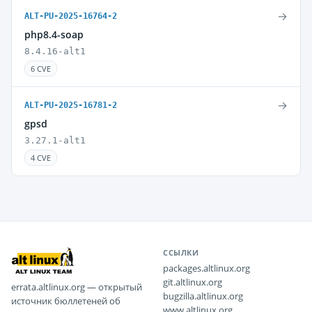
→
ALT-PU-2025-16764-2
php8.4-soap
8.4.16-alt1
6 CVE
→
ALT-PU-2025-16781-2
gpsd
3.27.1-alt1
4 CVE
ССЫЛКИ
packages.altlinux.org
git.altlinux.org
errata.altlinux.org — открытый
bugzilla.altlinux.org
источник бюллетеней об
www.altlinux.org