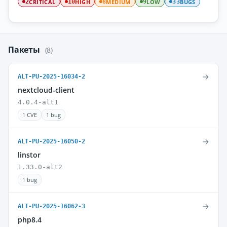
CRITICAL
HIGH
MEDIUM
LOW
BUGS
2
10
8
9
33
Пакеты
(8)
→
ALT-PU-2025-16034-2
nextcloud-client
4.0.4-alt1
1 CVE
1 bug
→
ALT-PU-2025-16050-2
linstor
1.33.0-alt2
1 bug
→
ALT-PU-2025-16062-3
php8.4