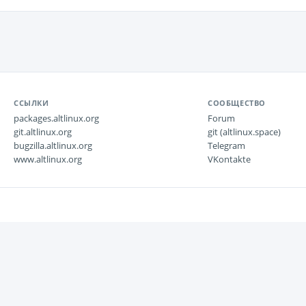
ССЫЛКИ
СООБЩЕСТВО
packages.altlinux.org
Forum
git.altlinux.org
git (altlinux.space)
bugzilla.altlinux.org
Telegram
www.altlinux.org
VKontakte