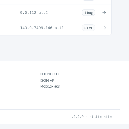
→
9.0.112-alt2
1 bug
→
143.0.7499.146-alt1
6 CVE
О ПРОЕКТЕ
JSON API
Исходники
v2.2.0 · static site