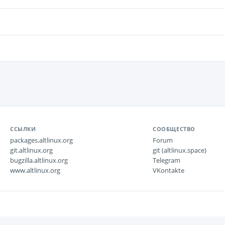
ССЫЛКИ
СООБЩЕСТВО
packages.altlinux.org
Forum
git.altlinux.org
git (altlinux.space)
bugzilla.altlinux.org
Telegram
www.altlinux.org
VKontakte