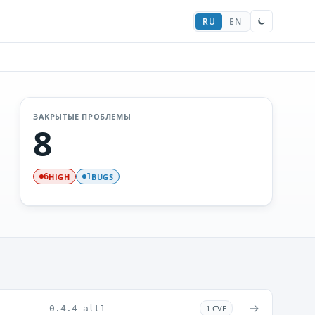
RU
EN
ЗАКРЫТЫЕ ПРОБЛЕМЫ
8
HIGH
BUGS
6
1
→
0.4.4-alt1
1 CVE