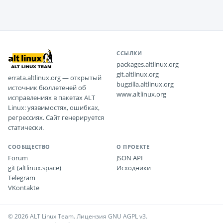
ССЫЛКИ
packages.altlinux.org
git.altlinux.org
errata.altlinux.org — открытый
bugzilla.altlinux.org
источник бюллетеней об
www.altlinux.org
исправлениях в пакетах ALT
Linux: уязвимостях, ошибках,
регрессиях. Сайт генерируется
статически.
СООБЩЕСТВО
О ПРОЕКТЕ
Forum
JSON API
git (altlinux.space)
Исходники
Telegram
VKontakte
© 2026 ALT Linux Team. Лицензия GNU AGPL v3.