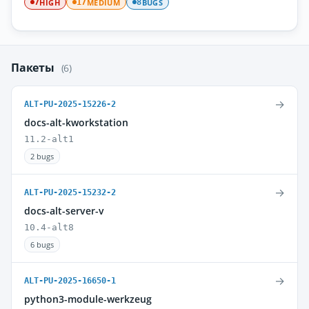
HIGH
MEDIUM
BUGS
7
17
8
Пакеты
(6)
→
ALT-PU-2025-15226-2
docs-alt-kworkstation
11.2-alt1
2 bugs
→
ALT-PU-2025-15232-2
docs-alt-server-v
10.4-alt8
6 bugs
→
ALT-PU-2025-16650-1
python3-module-werkzeug