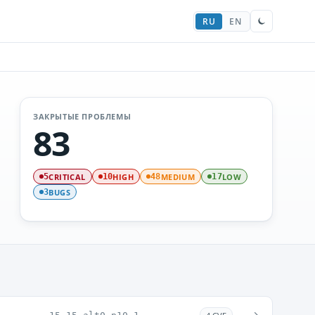
RU
EN
ЗАКРЫТЫЕ ПРОБЛЕМЫ
83
CRITICAL
HIGH
MEDIUM
LOW
5
10
48
17
BUGS
3