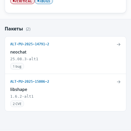
CRITICAL
BUGS
2
1
Пакеты
(2)
→
ALT-PU-2025-14791-2
neochat
25.08.3-alt1
1 bug
→
ALT-PU-2025-15006-2
libshape
1.6.2-alt1
2 CVE