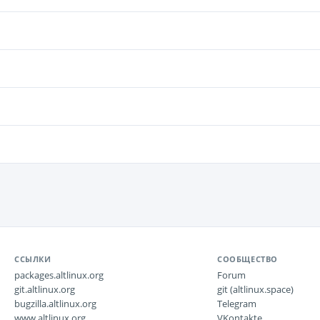
ССЫЛКИ
СООБЩЕСТВО
packages.altlinux.org
Forum
git.altlinux.org
git (altlinux.space)
bugzilla.altlinux.org
Telegram
www.altlinux.org
VKontakte