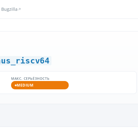
Bugzilla
hus_riscv64
МАКС. СЕРЬЁЗНОСТЬ
MEDIUM