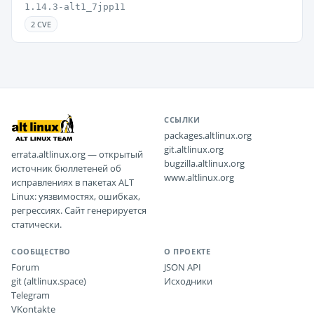
1.14.3-alt1_7jpp11
2 CVE
ССЫЛКИ
packages.altlinux.org
git.altlinux.org
errata.altlinux.org — открытый
bugzilla.altlinux.org
источник бюллетеней об
www.altlinux.org
исправлениях в пакетах ALT
Linux: уязвимостях, ошибках,
регрессиях. Сайт генерируется
статически.
СООБЩЕСТВО
О ПРОЕКТЕ
Forum
JSON API
git (altlinux.space)
Исходники
Telegram
VKontakte