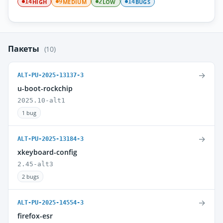
HIGH
MEDIUM
LOW
BUGS
14
9
2
14
Пакеты
(10)
→
ALT-PU-2025-13137-3
u-boot-rockchip
2025.10-alt1
1 bug
→
ALT-PU-2025-13184-3
xkeyboard-config
2.45-alt3
2 bugs
→
ALT-PU-2025-14554-3
firefox-esr