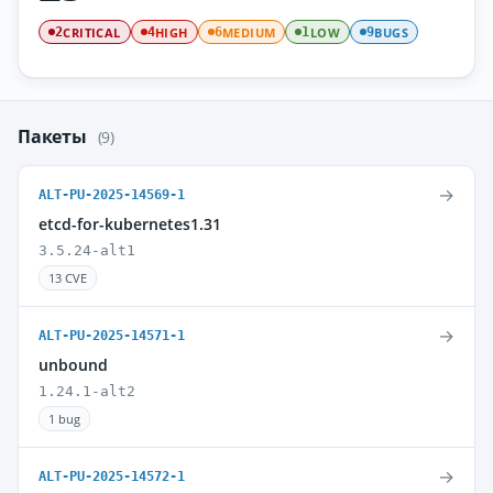
CRITICAL
HIGH
MEDIUM
LOW
BUGS
2
4
6
1
9
Пакеты
(9)
→
ALT-PU-2025-14569-1
etcd-for-kubernetes1.31
3.5.24-alt1
13 CVE
→
ALT-PU-2025-14571-1
unbound
1.24.1-alt2
1 bug
→
ALT-PU-2025-14572-1