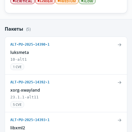
CRITICAL
HIGH
MEDIUM
LOW
1
12
6
1
Пакеты
(5)
→
ALT-PU-2025-14390-1
luksmeta
10-alt1
1 CVE
→
ALT-PU-2025-14392-1
xorg-xwayland
23.1.1-alt11
5 CVE
→
ALT-PU-2025-14393-1
libxml2