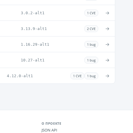
→
3.0.2-alt1
1 CVE
→
3.13.9-alt1
2 CVE
→
1.16.29-alt1
1 bug
→
10.27-alt1
1 bug
→
4.12.0-alt1
1 CVE
1 bug
О ПРОЕКТЕ
JSON API