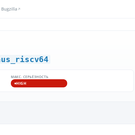
Bugzilla
hus_riscv64
МАКС. СЕРЬЁЗНОСТЬ
HIGH