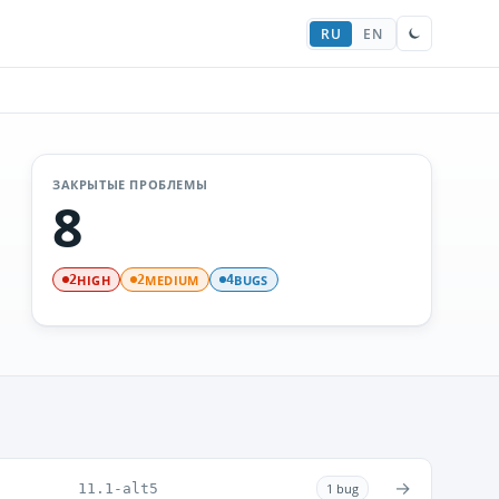
RU
EN
ЗАКРЫТЫЕ ПРОБЛЕМЫ
8
HIGH
MEDIUM
BUGS
2
2
4
→
11.1-alt5
1 bug