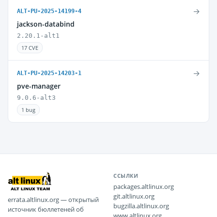
→
ALT-PU-2025-14199-4
jackson-databind
2.20.1-alt1
17 CVE
→
ALT-PU-2025-14203-1
pve-manager
9.0.6-alt3
1 bug
ССЫЛКИ
packages.altlinux.org
git.altlinux.org
errata.altlinux.org — открытый
bugzilla.altlinux.org
источник бюллетеней об
www.altlinux.org