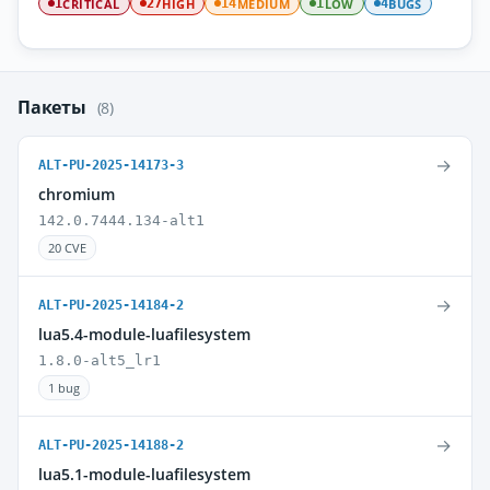
CRITICAL
HIGH
MEDIUM
LOW
BUGS
1
27
14
1
4
Пакеты
(8)
→
ALT-PU-2025-14173-3
chromium
142.0.7444.134-alt1
20 CVE
→
ALT-PU-2025-14184-2
lua5.4-module-luafilesystem
1.8.0-alt5_lr1
1 bug
→
ALT-PU-2025-14188-2
lua5.1-module-luafilesystem