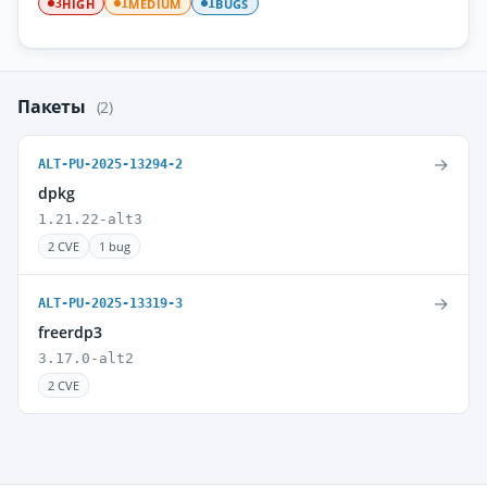
HIGH
MEDIUM
BUGS
3
1
1
Пакеты
(2)
→
ALT-PU-2025-13294-2
dpkg
1.21.22-alt3
2 CVE
1 bug
→
ALT-PU-2025-13319-3
freerdp3
3.17.0-alt2
2 CVE