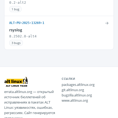
0.2-alt2
1 bug
→
ALT-PU-2025-13269-1
rsyslog
8.2502.0-alt4
3 bugs
ССЫЛКИ
packages.altlinux.org
git.altlinux.org
errata.altlinux.org — открытый
bugzilla.altlinux.org
источник бюллетеней об
www.altlinux.org
исправлениях в пакетах ALT
Linux: уязвимостях, ошибках,
регрессиях. Сайт генерируется