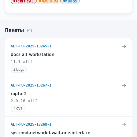
CRITICAL
MEDIUM
BUGS
1
3
6
Пакеты
(4)
→
ALT-PU-2025-13265-1
docs-alt-workstation
11.1-alt4
2 bugs
→
ALT-PU-2025-13267-1
raptor2
2.0.16-alt2
4 CVE
→
ALT-PU-2025-13268-1
systemd-networkd-wait-one-interface