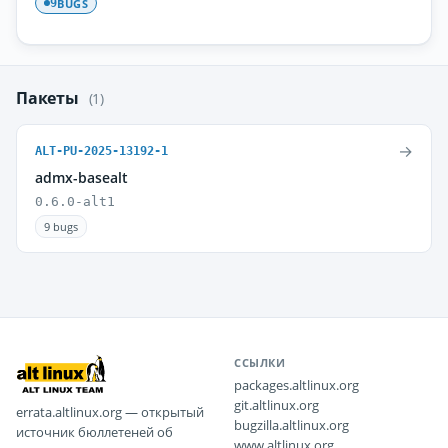
BUGS
9
Пакеты
(1)
→
ALT-PU-2025-13192-1
admx-basealt
0.6.0-alt1
9 bugs
ССЫЛКИ
packages.altlinux.org
git.altlinux.org
errata.altlinux.org — открытый
bugzilla.altlinux.org
источник бюллетеней об
www.altlinux.org