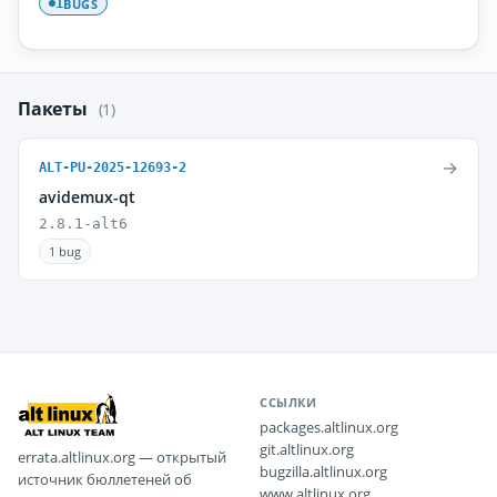
BUGS
1
Пакеты
(1)
→
ALT-PU-2025-12693-2
avidemux-qt
2.8.1-alt6
1 bug
ССЫЛКИ
packages.altlinux.org
git.altlinux.org
errata.altlinux.org — открытый
bugzilla.altlinux.org
источник бюллетеней об
www.altlinux.org