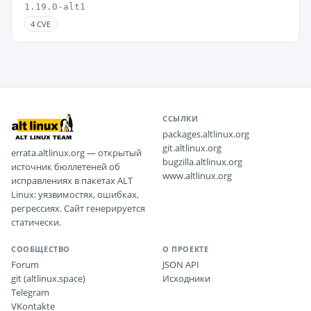
1.19.0-alt1
4 CVE
ССЫЛКИ
packages.altlinux.org
git.altlinux.org
errata.altlinux.org — открытый
bugzilla.altlinux.org
источник бюллетеней об
www.altlinux.org
исправлениях в пакетах ALT
Linux: уязвимостях, ошибках,
регрессиях. Сайт генерируется
статически.
СООБЩЕСТВО
О ПРОЕКТЕ
Forum
JSON API
git (altlinux.space)
Исходники
Telegram
VKontakte