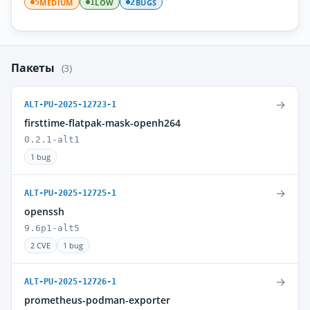
MEDIUM
LOW
BUGS
5
1
2
Пакеты
(3)
→
ALT-PU-2025-12723-1
firsttime-flatpak-mask-openh264
0.2.1-alt1
1 bug
→
ALT-PU-2025-12725-1
openssh
9.6p1-alt5
2 CVE
1 bug
→
ALT-PU-2025-12726-1
prometheus-podman-exporter