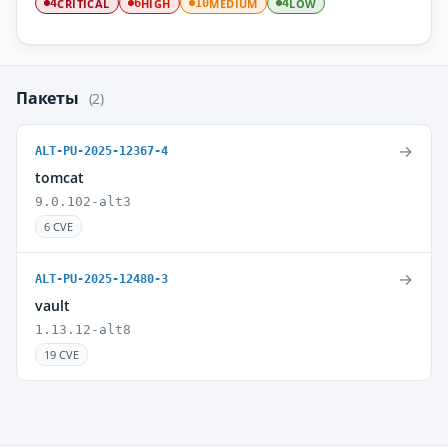
CRITICAL
HIGH
MEDIUM
LOW
4
6
10
4
Пакеты
(2)
→
ALT-PU-2025-12367-4
tomcat
9.0.102-alt3
6 CVE
→
ALT-PU-2025-12480-3
vault
1.13.12-alt8
19 CVE