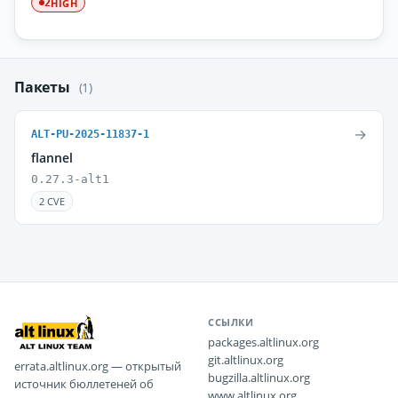
HIGH
2
Пакеты
(1)
→
ALT-PU-2025-11837-1
flannel
0.27.3-alt1
2 CVE
ССЫЛКИ
packages.altlinux.org
git.altlinux.org
errata.altlinux.org — открытый
bugzilla.altlinux.org
источник бюллетеней об
www.altlinux.org