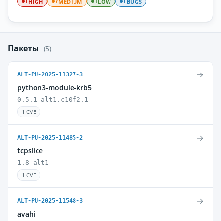
HIGH
MEDIUM
LOW
BUGS
1
7
1
1
Пакеты
(5)
→
ALT-PU-2025-11327-3
python3-module-krb5
0.5.1-alt1.c10f2.1
1 CVE
→
ALT-PU-2025-11485-2
tcpslice
1.8-alt1
1 CVE
→
ALT-PU-2025-11548-3
avahi