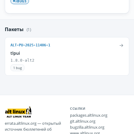
BUGS
1
Пакеты
(1)
→
ALT-PU-2025-11406-1
tlpui
1.8.0-alt2
1 bug
ССЫЛКИ
packages.altlinux.org
git.altlinux.org
errata.altlinux.org — открытый
bugzilla.altlinux.org
источник бюллетеней об
www.altlinux.org