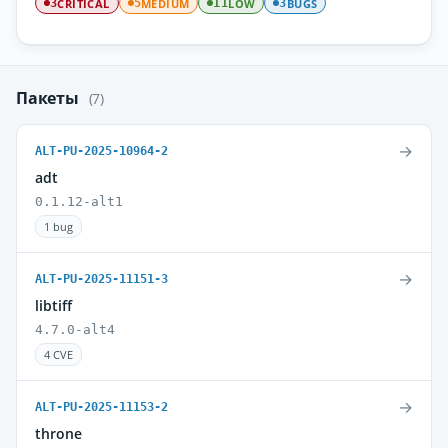
CRITICAL
MEDIUM
LOW
BUGS
3
5
11
3
Пакеты
(7)
→
ALT-PU-2025-10964-2
adt
0.1.12-alt1
1 bug
→
ALT-PU-2025-11151-3
libtiff
4.7.0-alt4
4 CVE
→
ALT-PU-2025-11153-2
throne