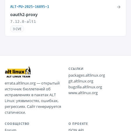
→
ALT-PU-2025-16895-1
oauth2-proxy
7.12.0-alt1
3 CVE
ССЫЛКИ
packages.altlinux.org
git.altlinux.org
errata.altlinux.org — открытый
bugzilla.altlinux.org
источник бюллетеней об
www.altlinux.org
исправлениях в пакетах ALT
Linux: уязвимостях, ошибках,
регрессиях. Сайт генерируется
статически.
СООБЩЕСТВО
О ПРОЕКТЕ
Forum
JSON API